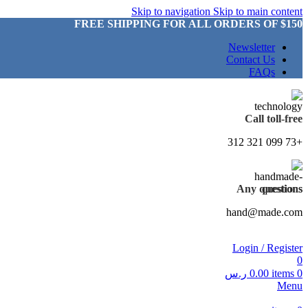
Skip to navigation
Skip to main content
FREE SHIPPING FOR ALL ORDERS OF $150
Newsletter
Contact Us
FAQs
Call toll-free
+73 099 321 312
Any questions
hand@made.com
Login / Register
0
0
items
0.00
ر.س
Menu