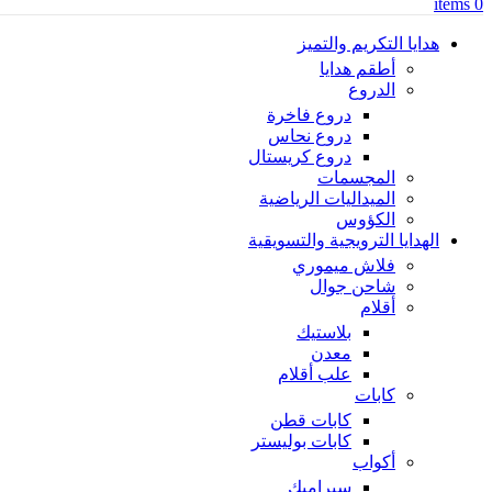
items
0
هدايا التكريم والتميز
أطقم هدايا
الدروع
دروع فاخرة
دروع نحاس
دروع كريستال
المجسمات
الميداليات الرياضية
الكؤوس
الهدايا الترويجية والتسويقية
فلاش ميموري
شاحن جوال
أقلام
بلاستيك
معدن
علب أقلام
كابات
كابات قطن
كابات بوليستر
أكواب
سيراميك