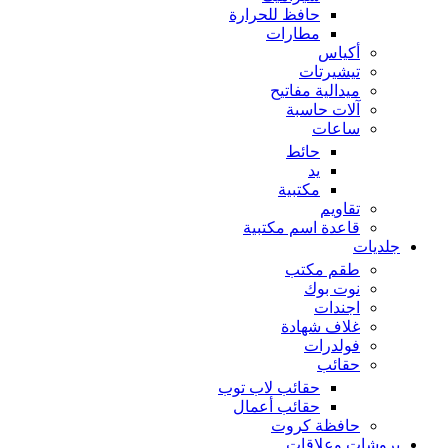
حافظ للحرارة
مطارات
أكياس
تيشيرتات
ميدالية مفاتيح
آلات حاسبة
ساعات
حائط
يد
مكتبية
تقاويم
قاعدة اسم مكتبية
جلديات
طقم مكتب
نوت بوك
اجندات
غلاف شهادة
فولدرات
حقائب
حقائب لاب توب
حقائب أعمال
حافظة كروت
بروشات وعلاقات