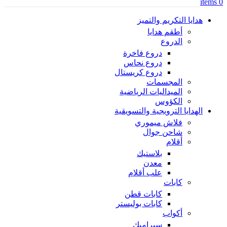
items
0
هدايا التكريم والتميز
أطقم هدايا
الدروع
دروع فاخرة
دروع نحاس
دروع كريستال
المجسمات
الميداليات الرياضية
الكؤوس
الهدايا الترويجية والتسويقية
فلاش ميموري
شاحن جوال
أقلام
بلاستيك
معدن
علب أقلام
كابات
كابات قطن
كابات بوليستر
أكواب
سيراميك