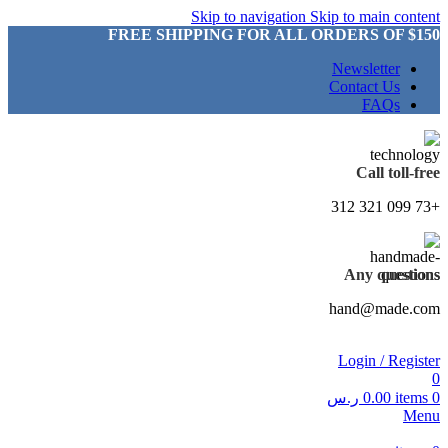
Skip to navigation
Skip to main content
FREE SHIPPING FOR ALL ORDERS OF $150
Newsletter
Contact Us
FAQs
Call toll-free
+73 099 321 312
Any questions
hand@made.com
Login / Register
0
0
items
0.00
ر.س
Menu