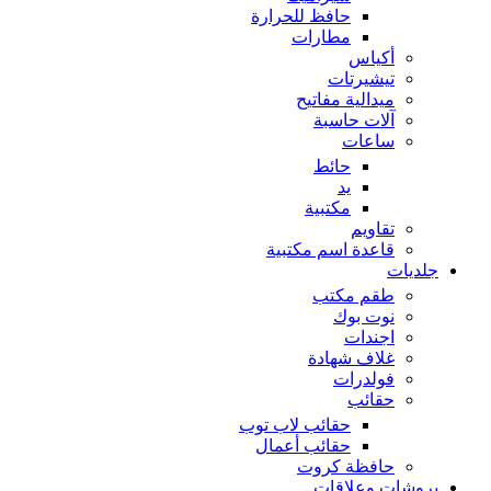
حافظ للحرارة
مطارات
أكياس
تيشيرتات
ميدالية مفاتيح
آلات حاسبة
ساعات
حائط
يد
مكتبية
تقاويم
قاعدة اسم مكتبية
جلديات
طقم مكتب
نوت بوك
اجندات
غلاف شهادة
فولدرات
حقائب
حقائب لاب توب
حقائب أعمال
حافظة كروت
بروشات وعلاقات