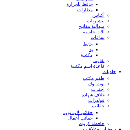
حافظ للحرارة
مطارات
أكياس
تيشيرتات
ميدالية مفاتيح
آلات حاسبة
ساعات
حائط
يد
مكتبية
تقاويم
قاعدة اسم مكتبية
جلديات
طقم مكتب
نوت بوك
اجندات
غلاف شهادة
فولدرات
حقائب
حقائب لاب توب
حقائب أعمال
حافظة كروت
بروشات وعلاقات