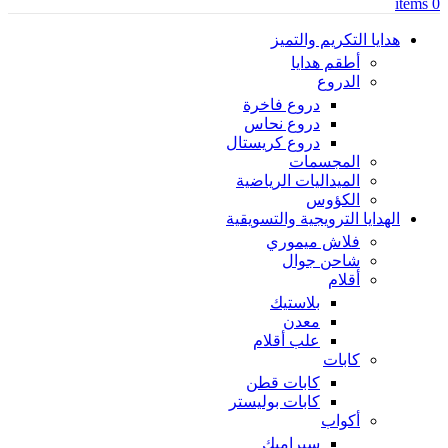
items
0
هدايا التكريم والتميز
أطقم هدايا
الدروع
دروع فاخرة
دروع نحاس
دروع كريستال
المجسمات
الميداليات الرياضية
الكؤوس
الهدايا الترويجية والتسويقية
فلاش ميموري
شاحن جوال
أقلام
بلاستيك
معدن
علب أقلام
كابات
كابات قطن
كابات بوليستر
أكواب
سيراميك