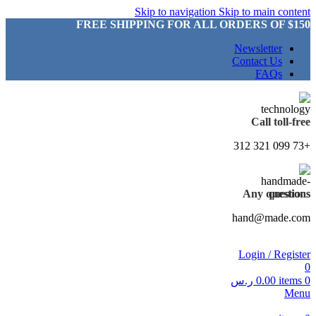
Skip to navigation
Skip to main content
FREE SHIPPING FOR ALL ORDERS OF $150
Newsletter
Contact Us
FAQs
Call toll-free
+73 099 321 312
Any questions
hand@made.com
Login / Register
0
0
items
0.00
ر.س
Menu