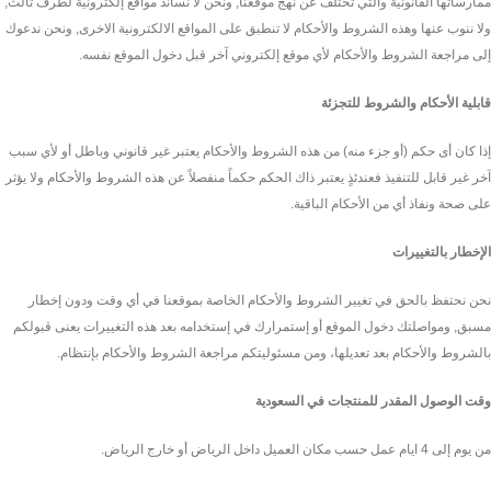
ممارساتها القانونية والتي تختلف عن نهج موقعنا, ونحن لا نساند مواقع إلكترونية لطرف ثالث,
ولا ننوب عنها وهذه الشروط والأحكام لا تنطبق على المواقع الالكترونية الاخرى, ونحن ندعوك
إلى مراجعة الشروط والأحكام لأي موقع إلكتروني آخر قبل دخول الموقع نفسه.
قابلية الأحكام والشروط للتجزئة
إذا كان أى حكم (أو جزء منه) من هذه الشروط والأحكام يعتبر غير قانوني وباطل أو لأي سبب
آخر غير قابل للتنفيذ فعندئذٍ يعتبر ذاك الحكم حكماً منفصلاً عن هذه الشروط والأحكام ولا يؤثر
على صحة ونفاذ أي من الأحكام الباقية.
الإخطار بالتغييرات
نحن نحتفظ بالحق في تغيير الشروط والأحكام الخاصة بموقعنا في أي وقت ودون إخطار
مسبق, ومواصلتك دخول الموقع أو إستمرارك في إستخدامه بعد هذه التغييرات يعنى قبولكم
بالشروط والأحكام بعد تعديلها، ومن مسئوليتكم مراجعة الشروط والأحكام بإنتظام.
وقت الوصول المقدر للمنتجات في السعودية
من يوم إلى 4 ايام عمل حسب مكان العميل داخل الرياض أو خارج الرياض.