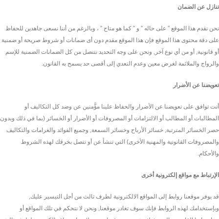
تنازل عن الضمان
نحن نقدم هذا الموقع ” على حاله ” و ” كما هو متاح ” ، وبالرغم من أننا نسعى جاهدين للحفاظ
على دقة محتوى هذا الموقع فإن هذا الموقع مقدم دون أى ضمانات أو شروط صريحة أو ضمنية
أو قانونية, أو من أي نوع آخر, ونحن على وجه التحديد نتنصل من كل الضمانات الضمنية للإسم
والرواج والملائمة لغرض معين وعدم التعدي إلى أقصى حد يسمح به القانون.
تعويضنا عن الأضرار
أنت توافق على تعويضنا عن الأضرار والحفاظ علينا مؤَّمنين عن وضد كل التكاليف أو
المطالبات أو المطالب أو الالتزامات أو المصروفات أو الأضرار أو الخسائر (بما في ذلك وبدون
حصر الخسائر المترتبة, خسائر الأرباح وخسائر السمعة, وجميع الفوائد والغرامات والتكاليف
والمصروفات القانونية والمهنية الأخرى) التي تنشأ عن أو تتصل بخرقك لهذه الشروط
والأحكام.
الإرتباط مع مواقع إلكترونية أخرى
قد يوفر موقعنا روابط إلى المواقع الالكترونية لطرف ثالث من أجل التيسير عليك,
وبإستخدامك لهذه الروابط فإنك سوف تغادر موقعنا, ونحن لا نتحكم في تلك المواقع أو