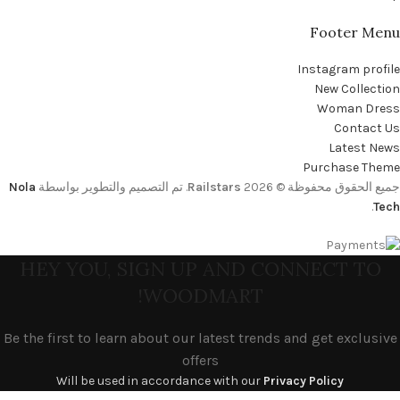
Footer Menu
Instagram profile
New Collection
Woman Dress
Contact Us
Latest News
Purchase Theme
جميع الحقوق محفوظة © 2026
Railstars
. تم التصميم والتطوير بواسطة
Nola
.
Tech
HEY YOU, SIGN UP AND CONNECT TO
WOODMART!
Be the first to learn about our latest trends and get exclusive
offers
Will be used in accordance with our
Privacy Policy