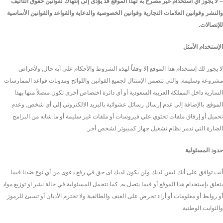
–
لا يجوز أي استخدام غير مصرح به لهذا الموقع قد يؤدى إلى إنتهاك لقوانين حقوق التأليف
والنشر وقوانين العلامات التجارية وقوانين الخصوصية والدعاية والقواعد والقوانين الأساسية
للإتصالات
.
الإستخدام الأمثل
لا يجوز لك إستخدام هذا الموقع إلا وفقاً لهذه الشروط والأحكام على أية حال, ولأغراض
مشروعة وسليمة, والتي تتضمن الإمتثال لجميع القوانين واللوائح ومدونات قواعد الممارسات
السارية داخل المملكة العربية السعودية أو أي دائرة اختصاص أخرى تكون متصلاً منها بهذا
الموقع. بالإضافة إلي عدم إرسال رسائل عشوائية بالبريد الالكتروني إلي أي شخص, وعدم
تحميل أو إرفاق ملفات تحتوي علي فيروسات أو ملفات غير سليمة أو ما شابه من البرامج
الضارة التي تدمر نظام تشغيل جهاز كمبيوتر لشخص أخر.
حدود المسئولية
أنت توافق على أنك ليس لديك ولن يكون لديك اى حق في رفع دعوى من أي نوع ضدنا فيما
يتعلق بإستخدام هذا الموقع أو فيما يتصل به, كما تتحمل المسئولية في حالة نشر او توزيع مواد
أو روابط أو معلومات أو أراء تحرض على العنف والطائفية ولا تحترم الأديان أو تسيئ للرموز
والثوابت الوطنية.