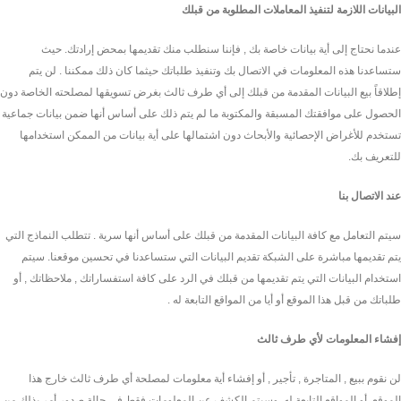
البيانات اللازمة لتنفيذ المعاملات المطلوبة من قبلك
عندما نحتاج إلى أية بيانات خاصة بك , فإننا سنطلب منك تقديمها بمحض إرادتك. حيث
ستساعدنا هذه المعلومات في الاتصال بك وتنفيذ طلباتك حيثما كان ذلك ممكننا . لن يتم
إطلاقاً بيع البيانات المقدمة من قبلك إلى أي طرف ثالث بغرض تسويقها لمصلحته الخاصة دون
الحصول على موافقتك المسبقة والمكتوبة ما لم يتم ذلك على أساس أنها ضمن بيانات جماعية
تستخدم للأغراض الإحصائية والأبحاث دون اشتمالها على أية بيانات من الممكن استخدامها
للتعريف بك.
عند الاتصال بنا
سيتم التعامل مع كافة البيانات المقدمة من قبلك على أساس أنها سرية . تتطلب النماذج التي
يتم تقديمها مباشرة على الشبكة تقديم البيانات التي ستساعدنا في تحسين موقعنا. سيتم
استخدام البيانات التي يتم تقديمها من قبلك في الرد على كافة استفساراتك , ملاحظاتك , أو
طلباتك من قبل هذا الموقع أو أيا من المواقع التابعة له .
إفشاء المعلومات لأي طرف ثالث
لن نقوم ببيع , المتاجرة , تأجير , أو إفشاء أية معلومات لمصلحة أي طرف ثالث خارج هذا
الموقع, أو المواقع التابعة له. وسيتم الكشف عن المعلومات فقط في حالة صدور أمر بذلك من