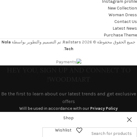
Instagram profile
New Collection
Woman Dress
Contact Us
Latest News
Purchase Theme
جميع الحقوق محفوظة © 2026
Railstars
. تم التصميم والتطوير بواسطة
Nola
.
Tech
HEY YOU, SIGN UP AND CONNECT TO
WOODMART!
Be the first to learn about our latest trends and get exclusive
offers
Will be used in accordance with our
Privacy Policy
Shop
Wishlist