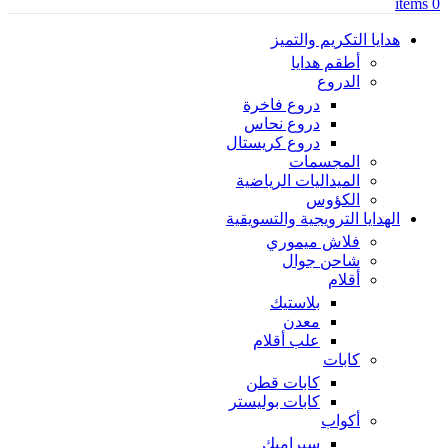
items
0
هدايا التكريم والتميز
أطقم هدايا
الدروع
دروع فاخرة
دروع نحاس
دروع كريستال
المجسمات
الميداليات الرياضية
الكؤوس
الهدايا الترويجية والتسويقية
فلاش ميموري
شاحن جوال
أقلام
بلاستيك
معدن
علب أقلام
كابات
كابات قطن
كابات بوليستر
أكواب
سيراميك