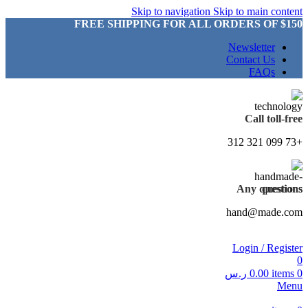
Skip to navigation
Skip to main content
FREE SHIPPING FOR ALL ORDERS OF $150
Newsletter
Contact Us
FAQs
Call toll-free
+73 099 321 312
Any questions
hand@made.com
Login / Register
0
0
items
0.00
ر.س
Menu