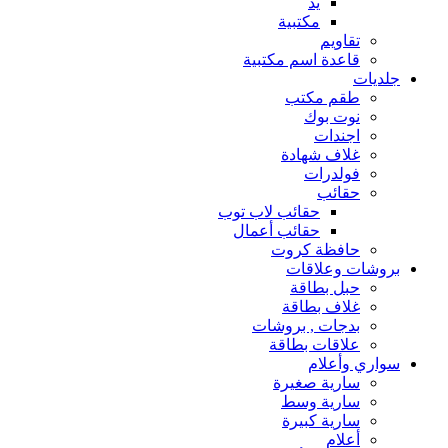
يد
مكتبية
تقاويم
قاعدة اسم مكتبية
جلديات
طقم مكتب
نوت بوك
اجندات
غلاف شهادة
فولدرات
حقائب
حقائب لاب توب
حقائب أعمال
حافظة كروت
بروشات وعلاقات
حبل بطاقة
غلاف بطاقة
بدجات , بروشات
علاقات بطاقة
سواري وأعلام
سارية صغيرة
سارية وسط
سارية كبيرة
أعلام