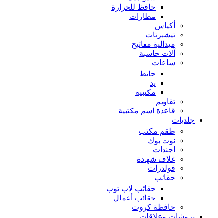
حافظ للحرارة
مطارات
أكياس
تيشيرتات
ميدالية مفاتيح
آلات حاسبة
ساعات
حائط
يد
مكتبية
تقاويم
قاعدة اسم مكتبية
جلديات
طقم مكتب
نوت بوك
اجندات
غلاف شهادة
فولدرات
حقائب
حقائب لاب توب
حقائب أعمال
حافظة كروت
بروشات وعلاقات