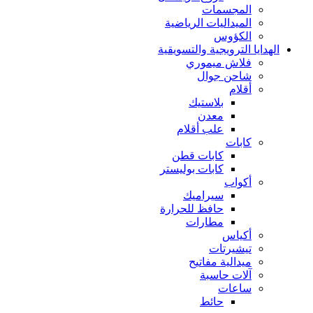
المجسمات
الميداليات الرياضية
الكؤوس
الهدايا الترويجية والتسويقية
فلاش ميموري
شاحن جوال
أقلام
بلاستيك
معدن
علب أقلام
كابات
كابات قطن
كابات بوليستر
أكواب
سيراميك
حافظ للحرارة
مطارات
أكياس
تيشيرتات
ميدالية مفاتيح
آلات حاسبة
ساعات
حائط