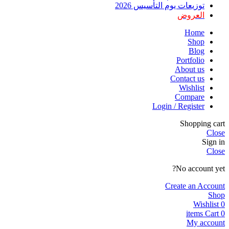
توزيعات يوم التأسيس 2026
العروض
Home
Shop
Blog
Portfolio
About us
Contact us
Wishlist
Compare
Login / Register
Shopping cart
Close
Sign in
Close
No account yet?
Create an Account
Shop
Wishlist
0
items
Cart
0
My account