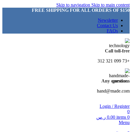
Skip to navigation
Skip to main content
FREE SHIPPING FOR ALL ORDERS OF $150
Newsletter
Contact Us
FAQs
Call toll-free
+73 099 321 312
Any questions
hand@made.com
Login / Register
0
0
items
0.00
ر.س
Menu