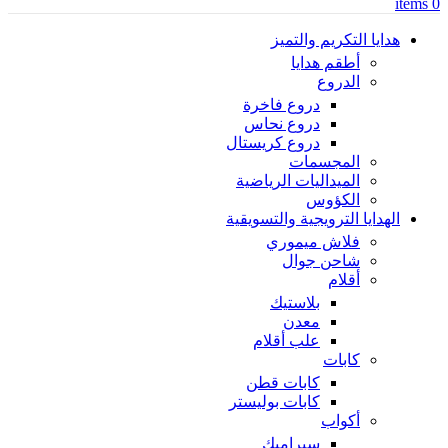
items
0
هدايا التكريم والتميز
أطقم هدايا
الدروع
دروع فاخرة
دروع نحاس
دروع كريستال
المجسمات
الميداليات الرياضية
الكؤوس
الهدايا الترويجية والتسويقية
فلاش ميموري
شاحن جوال
أقلام
بلاستيك
معدن
علب أقلام
كابات
كابات قطن
كابات بوليستر
أكواب
سيراميك