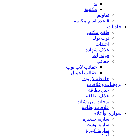
يد
مكتبية
تقاويم
قاعدة اسم مكتبية
جلديات
طقم مكتب
نوت بوك
اجندات
غلاف شهادة
فولدرات
حقائب
حقائب لاب توب
حقائب أعمال
حافظة كروت
بروشات وعلاقات
حبل بطاقة
غلاف بطاقة
بدجات , بروشات
علاقات بطاقة
سواري وأعلام
سارية صغيرة
سارية وسط
سارية كبيرة