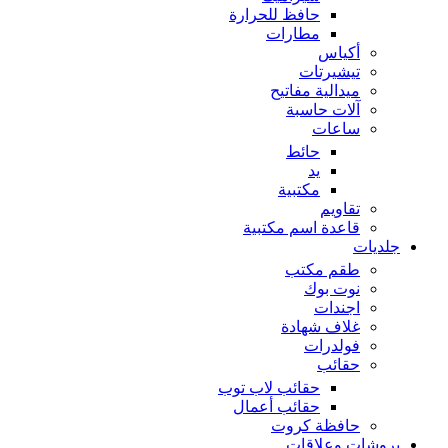
حافظ للحرارة
مطارات
أكياس
تيشيرتات
ميدالية مفاتيح
آلات حاسبة
ساعات
حائط
يد
مكتبية
تقاويم
قاعدة اسم مكتبية
جلديات
طقم مكتب
نوت بوك
اجندات
غلاف شهادة
فولدرات
حقائب
حقائب لاب توب
حقائب أعمال
حافظة كروت
بروشات وعلاقات