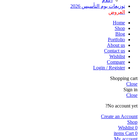
أعلام
توزيعات يوم التأسيس 2026
العروض
Home
Shop
Blog
Portfolio
About us
Contact us
Wishlist
Compare
Login / Register
Shopping cart
Close
Sign in
Close
No account yet?
Create an Account
Shop
Wishlist
0
items
Cart
0
My account