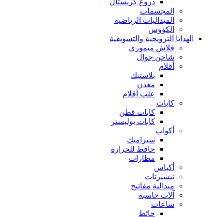
دروع كريستال
المجسمات
الميداليات الرياضية
الكؤوس
الهدايا الترويجية والتسويقية
فلاش ميموري
شاحن جوال
أقلام
بلاستيك
معدن
علب أقلام
كابات
كابات قطن
كابات بوليستر
أكواب
سيراميك
حافظ للحرارة
مطارات
أكياس
تيشيرتات
ميدالية مفاتيح
آلات حاسبة
ساعات
حائط