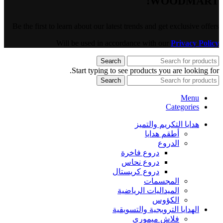
WOODMART!
Be the first to learn about our latest trends and get exclusive offers
Will be used in accordance with our
Privacy Policy
Search
Start typing to see products you are looking for.
Search
Menu
Categories
هدايا التكريم والتميز
أطقم هدايا
الدروع
دروع فاخرة
دروع نحاس
دروع كريستال
المجسمات
الميداليات الرياضية
الكؤوس
الهدايا الترويجية والتسويقية
فلاش ميموري