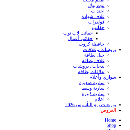
نوت بوك
اجندات
غلاف شهادة
فولدرات
حقائب
حقائب لاب توب
حقائب أعمال
حافظة كروت
بروشات وعلاقات
حبل بطاقة
غلاف بطاقة
بدجات , بروشات
علاقات بطاقة
سواري وأعلام
سارية صغيرة
سارية وسط
سارية كبيرة
أعلام
توزيعات يوم التأسيس 2026
العروض
Home
Shop