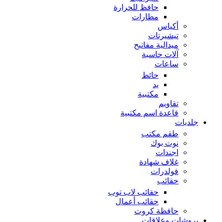
حافظ للحرارة
مطارات
أكياس
تيشيرتات
ميدالية مفاتيح
آلات حاسبة
ساعات
حائط
يد
مكتبية
تقاويم
قاعدة اسم مكتبية
جلديات
طقم مكتب
نوت بوك
اجندات
غلاف شهادة
فولدرات
حقائب
حقائب لاب توب
حقائب أعمال
حافظة كروت
بروشات وعلاقات