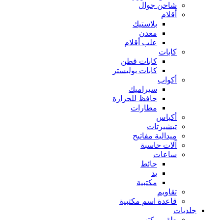
شاحن جوال
أقلام
بلاستيك
معدن
علب أقلام
كابات
كابات قطن
كابات بوليستر
أكواب
سيراميك
حافظ للحرارة
مطارات
أكياس
تيشيرتات
ميدالية مفاتيح
آلات حاسبة
ساعات
حائط
يد
مكتبية
تقاويم
قاعدة اسم مكتبية
جلديات
طقم مكتب