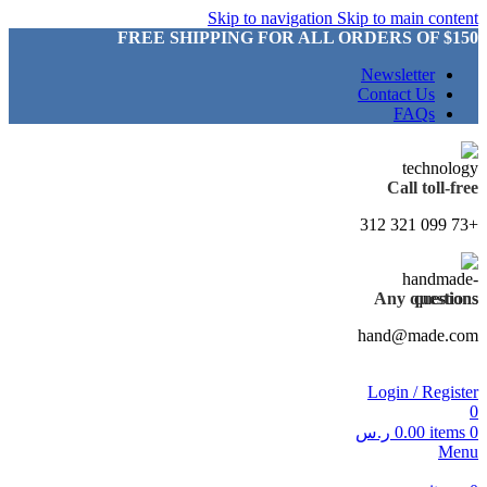
Skip to navigation
Skip to main content
FREE SHIPPING FOR ALL ORDERS OF $150
Newsletter
Contact Us
FAQs
Call toll-free
+73 099 321 312
Any questions
hand@made.com
Login / Register
0
0
items
0.00
ر.س
Menu