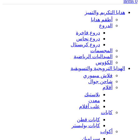
items
0
هدايا التكريم والتميز
أطقم هدايا
الدروع
دروع فاخرة
دروع نحاس
دروع كريستال
المجسمات
الميداليات الرياضية
الكؤوس
الهدايا الترويجية والتسويقية
فلاش ميموري
شاحن جوال
أقلام
بلاستيك
معدن
علب أقلام
كابات
كابات قطن
كابات بوليستر
أكواب
سيراميك