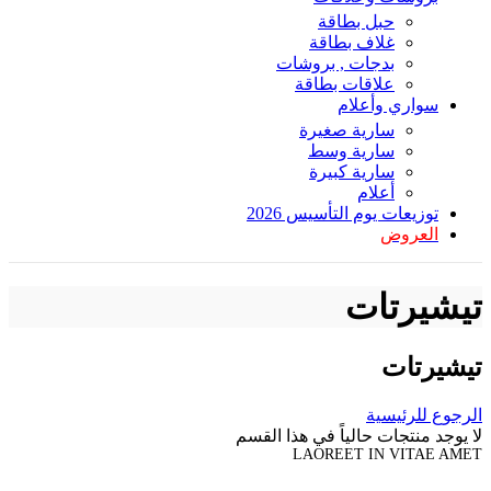
حبل بطاقة
غلاف بطاقة
بدجات , بروشات
علاقات بطاقة
سواري وأعلام
سارية صغيرة
سارية وسط
سارية كبيرة
أعلام
توزيعات يوم التأسيس 2026
العروض
تيشيرتات
تيشيرتات
الرجوع للرئيسية
لا يوجد منتجات حالياً في هذا القسم
LAOREET IN VITAE AMET