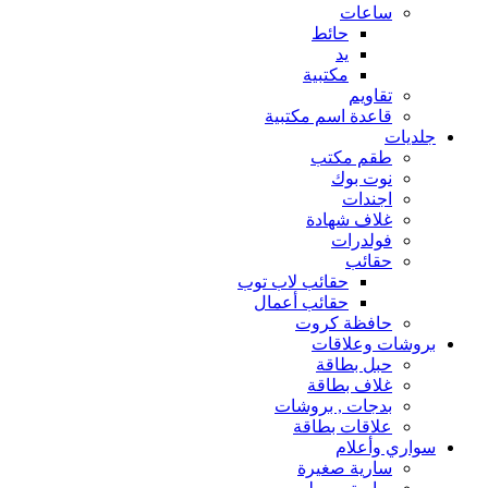
ساعات
حائط
يد
مكتبية
تقاويم
قاعدة اسم مكتبية
جلديات
طقم مكتب
نوت بوك
اجندات
غلاف شهادة
فولدرات
حقائب
حقائب لاب توب
حقائب أعمال
حافظة كروت
بروشات وعلاقات
حبل بطاقة
غلاف بطاقة
بدجات , بروشات
علاقات بطاقة
سواري وأعلام
سارية صغيرة