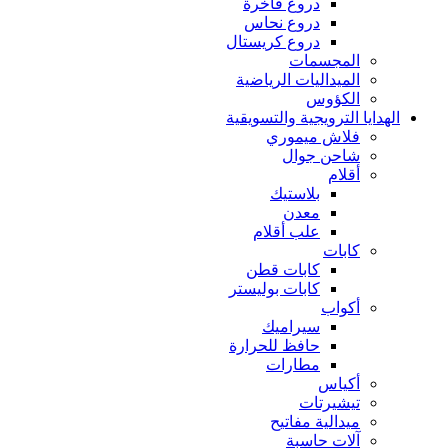
دروع فاخرة
دروع نحاس
دروع كريستال
المجسمات
الميداليات الرياضية
الكؤوس
الهدايا الترويجية والتسويقية
فلاش ميموري
شاحن جوال
أقلام
بلاستيك
معدن
علب أقلام
كابات
كابات قطن
كابات بوليستر
أكواب
سيراميك
حافظ للحرارة
مطارات
أكياس
تيشيرتات
ميدالية مفاتيح
آلات حاسبة