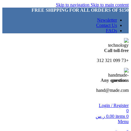
Skip to navigation
Skip to main content
FREE SHIPPING FOR ALL ORDERS OF $150
Newsletter
Contact Us
FAQs
Call toll-free
+73 099 321 312
Any questions
hand@made.com
Login / Register
0
0
items
0.00
ر.س
Menu