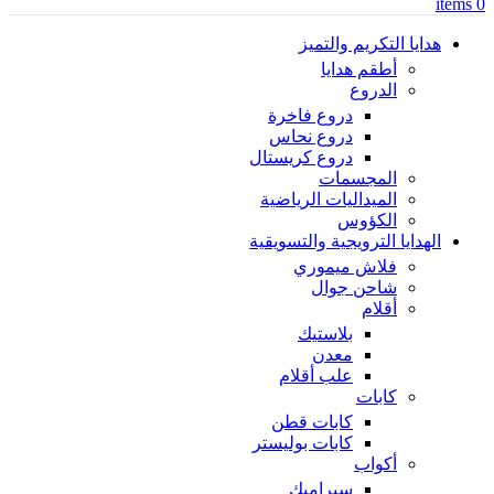
items
0
هدايا التكريم والتميز
أطقم هدايا
الدروع
دروع فاخرة
دروع نحاس
دروع كريستال
المجسمات
الميداليات الرياضية
الكؤوس
الهدايا الترويجية والتسويقية
فلاش ميموري
شاحن جوال
أقلام
بلاستيك
معدن
علب أقلام
كابات
كابات قطن
كابات بوليستر
أكواب
سيراميك