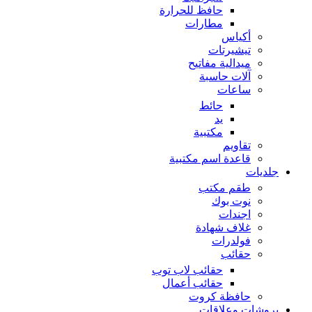
حافظ للحرارة
مطارات
أكياس
تيشيرتات
ميدالية مفاتيح
آلات حاسبة
ساعات
حائط
يد
مكتبية
تقاويم
قاعدة اسم مكتبية
جلديات
طقم مكتب
نوت بوك
اجندات
غلاف شهادة
فولدرات
حقائب
حقائب لاب توب
حقائب أعمال
حافظة كروت
بروشات وعلاقات