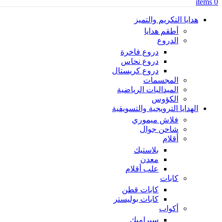
items
0
هدايا التكريم والتميز
أطقم هدايا
الدروع
دروع فاخرة
دروع نحاس
دروع كريستال
المجسمات
الميداليات الرياضية
الكؤوس
الهدايا الترويجية والتسويقية
فلاش ميموري
شاحن جوال
أقلام
بلاستيك
معدن
علب أقلام
كابات
كابات قطن
كابات بوليستر
أكواب
سيراميك