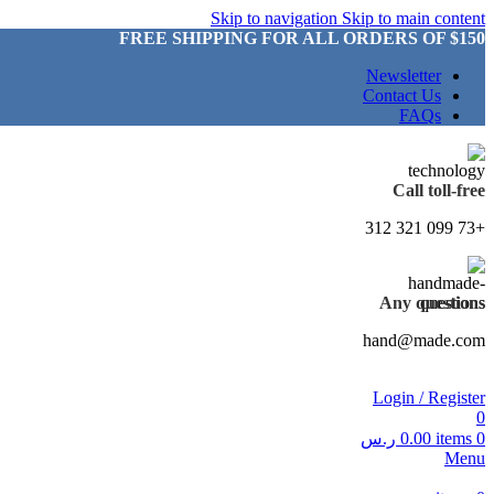
Skip to navigation
Skip to main content
FREE SHIPPING FOR ALL ORDERS OF $150
Newsletter
Contact Us
FAQs
Call toll-free
+73 099 321 312
Any questions
hand@made.com
Login / Register
0
0
items
0.00
ر.س
Menu