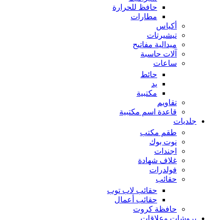
حافظ للحرارة
مطارات
أكياس
تيشيرتات
ميدالية مفاتيح
آلات حاسبة
ساعات
حائط
يد
مكتبية
تقاويم
قاعدة اسم مكتبية
جلديات
طقم مكتب
نوت بوك
اجندات
غلاف شهادة
فولدرات
حقائب
حقائب لاب توب
حقائب أعمال
حافظة كروت
بروشات وعلاقات