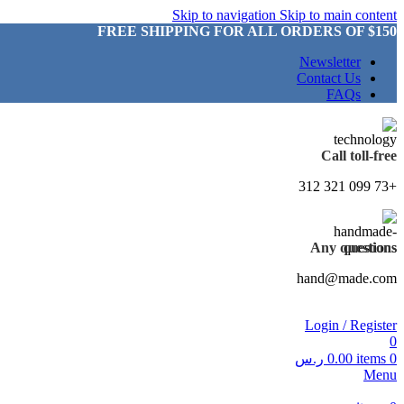
Skip to navigation
Skip to main content
FREE SHIPPING FOR ALL ORDERS OF $150
Newsletter
Contact Us
FAQs
Call toll-free
+73 099 321 312
Any questions
hand@made.com
Login / Register
0
0
items
0.00
ر.س
Menu