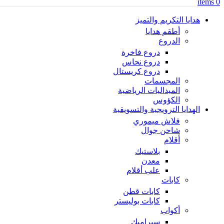
items
0
هدايا التكريم والتميز
أطقم هدايا
الدروع
دروع فاخرة
دروع نحاس
دروع كريستال
المجسمات
الميداليات الرياضية
الكؤوس
الهدايا الترويجية والتسويقية
فلاش ميموري
شاحن جوال
أقلام
بلاستيك
معدن
علب أقلام
كابات
كابات قطن
كابات بوليستر
أكواب
سيراميك