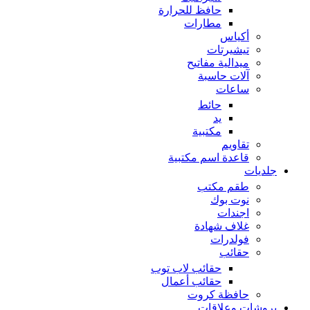
حافظ للحرارة
مطارات
أكياس
تيشيرتات
ميدالية مفاتيح
آلات حاسبة
ساعات
حائط
يد
مكتبية
تقاويم
قاعدة اسم مكتبية
جلديات
طقم مكتب
نوت بوك
اجندات
غلاف شهادة
فولدرات
حقائب
حقائب لاب توب
حقائب أعمال
حافظة كروت
بروشات وعلاقات