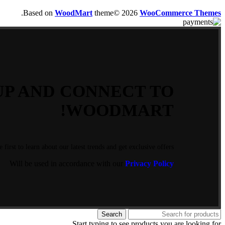
.
Based on
WoodMart
theme© 2026
WooCommerce Themes
 UP AND CONNECT TO
WOODMART!
e first to learn about our latest trends and get exclusive offers
Will be used in accordance with our
Privacy Policy
Search
Start typing to see products you are looking for.