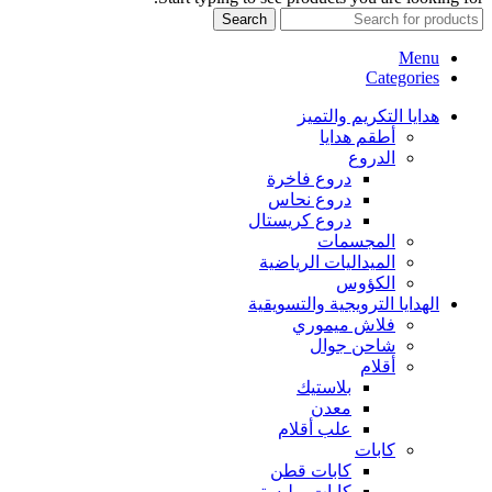
Search
Menu
Categories
هدايا التكريم والتميز
أطقم هدايا
الدروع
دروع فاخرة
دروع نحاس
دروع كريستال
المجسمات
الميداليات الرياضية
الكؤوس
الهدايا الترويجية والتسويقية
فلاش ميموري
شاحن جوال
أقلام
بلاستيك
معدن
علب أقلام
كابات
كابات قطن
كابات بوليستر