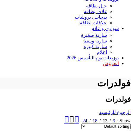
حبل بطاقة
غلاف بطاقة
بدجات , بروشات
علاقات بطاقة
سواري وأعلام
سارية صغيرة
سارية وسط
سارية كبيرة
أعلام
توزيعات يوم التأسيس 2026
العروض
فولدرات
فولدرات
الرجوع للرئيسية
24
18
12
9
Show