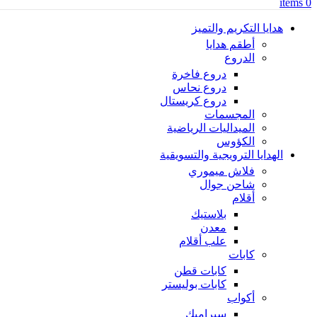
items
0
هدايا التكريم والتميز
أطقم هدايا
الدروع
دروع فاخرة
دروع نحاس
دروع كريستال
المجسمات
الميداليات الرياضية
الكؤوس
الهدايا الترويجية والتسويقية
فلاش ميموري
شاحن جوال
أقلام
بلاستيك
معدن
علب أقلام
كابات
كابات قطن
كابات بوليستر
أكواب
سيراميك