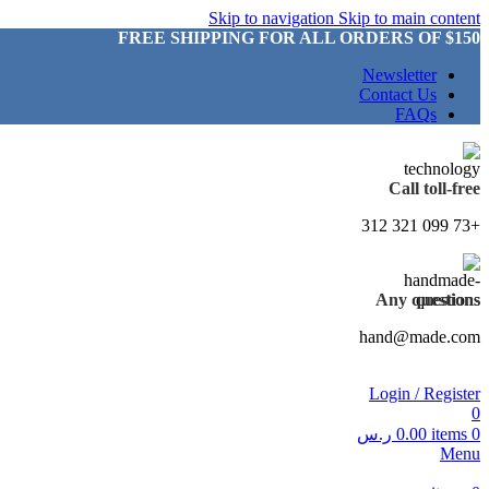
Skip to navigation
Skip to main content
FREE SHIPPING FOR ALL ORDERS OF $150
Newsletter
Contact Us
FAQs
Call toll-free
+73 099 321 312
Any questions
hand@made.com
Login / Register
0
0
items
0.00
ر.س
Menu