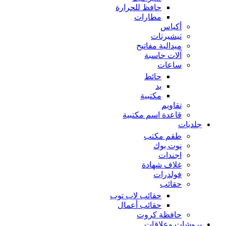
حافظ للحرارة
مطارات
أكياس
تيشيرتات
ميدالية مفاتيح
آلات حاسبة
ساعات
حائط
يد
مكتبية
تقاويم
قاعدة اسم مكتبية
جلديات
طقم مكتب
نوت بوك
اجندات
غلاف شهادة
فولدرات
حقائب
حقائب لاب توب
حقائب أعمال
حافظة كروت
بروشات وعلاقات