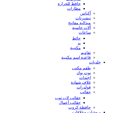
حافظ للحرارة
مطارات
أكياس
تيشيرتات
ميدالية مفاتيح
آلات حاسبة
ساعات
حائط
يد
مكتبية
تقاويم
قاعدة اسم مكتبية
جلديات
طقم مكتب
نوت بوك
اجندات
غلاف شهادة
فولدرات
حقائب
حقائب لاب توب
حقائب أعمال
حافظة كروت
بروشات وعلاقات