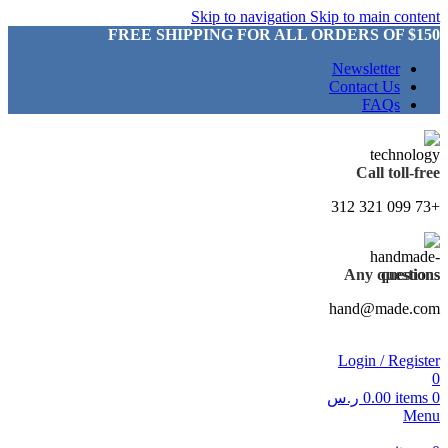
Skip to navigation
Skip to main content
FREE SHIPPING FOR ALL ORDERS OF $150
Newsletter
Contact Us
FAQs
Call toll-free
+73 099 321 312
Any questions
hand@made.com
Login / Register
0
0
items
0.00
ر.س
Menu