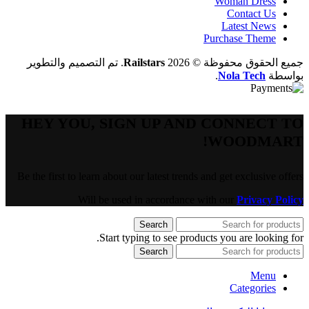
Woman Dress
Contact Us
Latest News
Purchase Theme
جميع الحقوق محفوظة © 2026
Railstars
. تم التصميم والتطوير
بواسطة
Nola Tech
.
HEY YOU, SIGN UP AND CONNECT TO
WOODMART!
Be the first to learn about our latest trends and get exclusive offers
Will be used in accordance with our
Privacy Policy
Search
Start typing to see products you are looking for.
Search
Menu
Categories