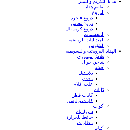
هدايا التكريم والتميز
أطقم هدايا
الدروع
دروع فاخرة
دروع نحاس
دروع كريستال
المجسمات
الميداليات الرياضية
الكؤوس
الهدايا الترويجية والتسويقية
فلاش ميموري
شاحن جوال
أقلام
بلاستيك
معدن
علب أقلام
كابات
كابات قطن
كابات بوليستر
أكواب
سيراميك
حافظ للحرارة
مطارات
أكياس