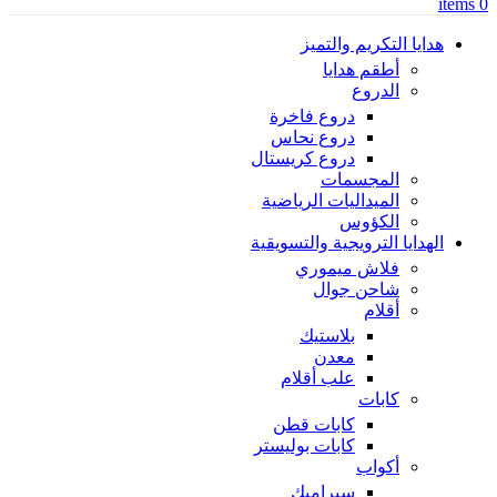
items
0
هدايا التكريم والتميز
أطقم هدايا
الدروع
دروع فاخرة
دروع نحاس
دروع كريستال
المجسمات
الميداليات الرياضية
الكؤوس
الهدايا الترويجية والتسويقية
فلاش ميموري
شاحن جوال
أقلام
بلاستيك
معدن
علب أقلام
كابات
كابات قطن
كابات بوليستر
أكواب
سيراميك