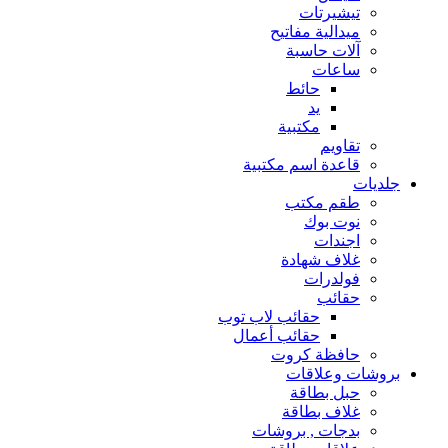
تيشيرتات
ميدالية مفاتيح
آلات حاسبة
ساعات
حائط
يد
مكتبية
تقاويم
قاعدة اسم مكتبية
جلديات
طقم مكتب
نوت بوك
اجندات
غلاف شهادة
فولدرات
حقائب
حقائب لاب توب
حقائب أعمال
حافظة كروت
بروشات وعلاقات
حبل بطاقة
غلاف بطاقة
بدجات , بروشات