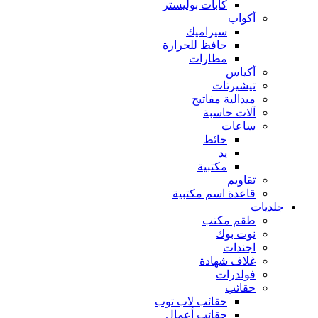
كابات بوليستر
أكواب
سيراميك
حافظ للحرارة
مطارات
أكياس
تيشيرتات
ميدالية مفاتيح
آلات حاسبة
ساعات
حائط
يد
مكتبية
تقاويم
قاعدة اسم مكتبية
جلديات
طقم مكتب
نوت بوك
اجندات
غلاف شهادة
فولدرات
حقائب
حقائب لاب توب
حقائب أعمال