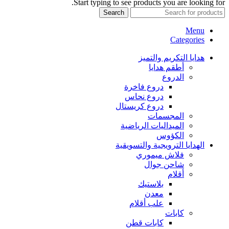
Start typing to see products you are looking for.
Search
Menu
Categories
هدايا التكريم والتميز
أطقم هدايا
الدروع
دروع فاخرة
دروع نحاس
دروع كريستال
المجسمات
الميداليات الرياضية
الكؤوس
الهدايا الترويجية والتسويقية
فلاش ميموري
شاحن جوال
أقلام
بلاستيك
معدن
علب أقلام
كابات
كابات قطن