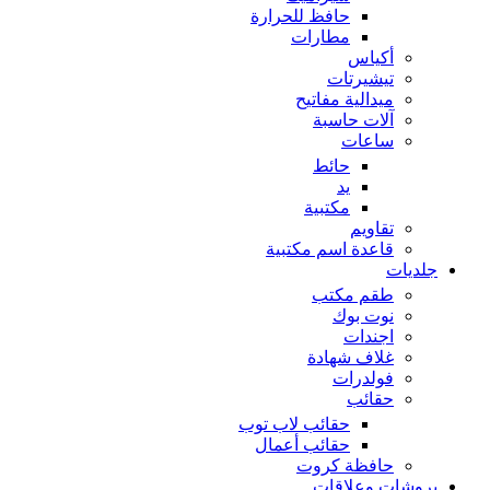
حافظ للحرارة
مطارات
أكياس
تيشيرتات
ميدالية مفاتيح
آلات حاسبة
ساعات
حائط
يد
مكتبية
تقاويم
قاعدة اسم مكتبية
جلديات
طقم مكتب
نوت بوك
اجندات
غلاف شهادة
فولدرات
حقائب
حقائب لاب توب
حقائب أعمال
حافظة كروت
بروشات وعلاقات