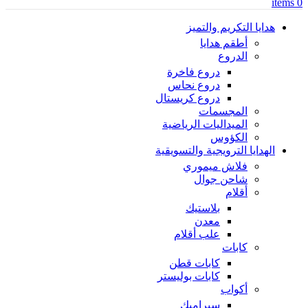
items
0
هدايا التكريم والتميز
أطقم هدايا
الدروع
دروع فاخرة
دروع نحاس
دروع كريستال
المجسمات
الميداليات الرياضية
الكؤوس
الهدايا الترويجية والتسويقية
فلاش ميموري
شاحن جوال
أقلام
بلاستيك
معدن
علب أقلام
كابات
كابات قطن
كابات بوليستر
أكواب
سيراميك