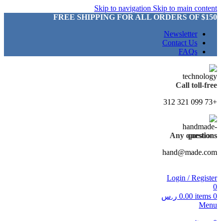
Skip to navigation
Skip to main content
FREE SHIPPING FOR ALL ORDERS OF $150
Newsletter
Contact Us
FAQs
Call toll-free
+73 099 321 312
Any questions
hand@made.com
Login / Register
0
0
items
0.00
ر.س
Menu