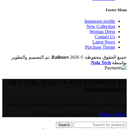
Footer Menu
Instagram profile
New Collection
Woman Dress
Contact Us
Latest News
Purchase Theme
جميع الحقوق محفوظة © 2026
Railstars
. تم التصميم والتطوير
بواسطة
Nola Tech
.
HEY YOU, SIGN UP AND CONNECT TO
WOODMART!
Be the first to learn about our latest trends and get exclusive offers
Will be used in accordance with our
Privacy Policy
Search