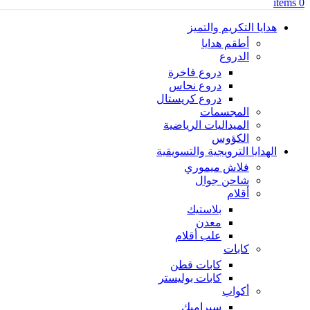
items
0
هدايا التكريم والتميز
أطقم هدايا
الدروع
دروع فاخرة
دروع نحاس
دروع كريستال
المجسمات
الميداليات الرياضية
الكؤوس
الهدايا الترويجية والتسويقية
فلاش ميموري
شاحن جوال
أقلام
بلاستيك
معدن
علب أقلام
كابات
كابات قطن
كابات بوليستر
أكواب
سيراميك