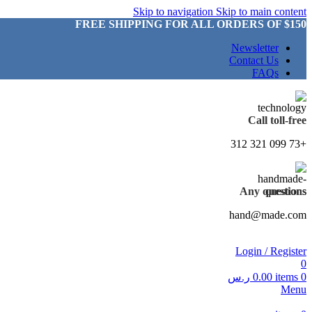
Skip to navigation
Skip to main content
FREE SHIPPING FOR ALL ORDERS OF $150
Newsletter
Contact Us
FAQs
Call toll-free
+73 099 321 312
Any questions
hand@made.com
Login / Register
0
0
items
0.00
ر.س
Menu