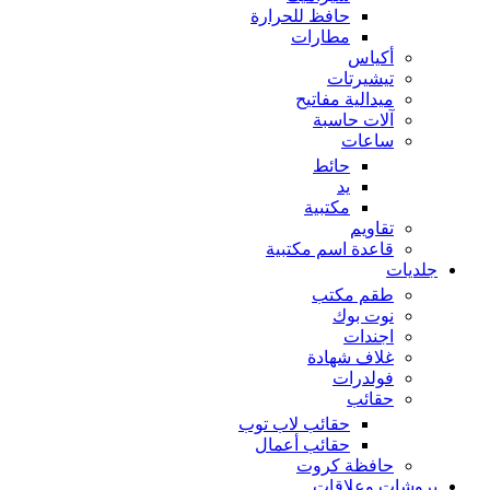
حافظ للحرارة
مطارات
أكياس
تيشيرتات
ميدالية مفاتيح
آلات حاسبة
ساعات
حائط
يد
مكتبية
تقاويم
قاعدة اسم مكتبية
جلديات
طقم مكتب
نوت بوك
اجندات
غلاف شهادة
فولدرات
حقائب
حقائب لاب توب
حقائب أعمال
حافظة كروت
بروشات وعلاقات