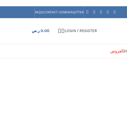
FAQS
CONTACT US
NEWSLETTER
LOGIN / REGISTER
0.00
ر.س
العروض