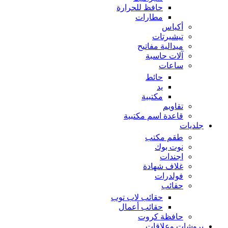
حافظ للحرارة
مطارات
أكياس
تيشيرتات
ميدالية مفاتيح
آلات حاسبة
ساعات
حائط
يد
مكتبية
تقاويم
قاعدة اسم مكتبية
جلديات
طقم مكتب
نوت بوك
اجندات
غلاف شهادة
فولدرات
حقائب
حقائب لاب توب
حقائب أعمال
حافظة كروت
بروشات وعلاقات