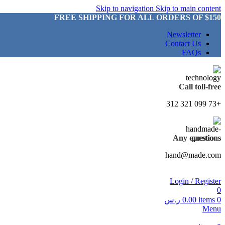
Skip to navigation
Skip to main content
FREE SHIPPING FOR ALL ORDERS OF $150
Newsletter
Contact Us
FAQs
Call toll-free
+73 099 321 312
Any questions
hand@made.com
Login / Register
0
0
items
0.00
ر.س
Menu