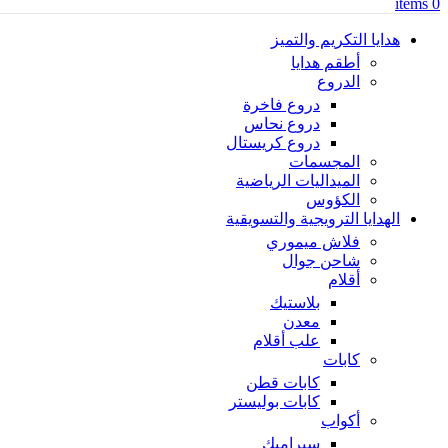
items
0
هدايا التكريم والتميز
أطقم هدايا
الدروع
دروع فاخرة
دروع نحاس
دروع كريستال
المجسمات
الميداليات الرياضية
الكؤوس
الهدايا الترويجية والتسويقية
فلاش ميموري
شاحن جوال
أقلام
بلاستيك
معدن
علب أقلام
كابات
كابات قطن
كابات بوليستر
أكواب
سيراميك