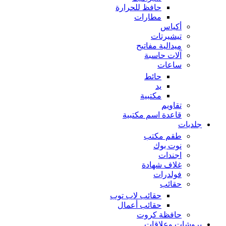
حافظ للحرارة
مطارات
أكياس
تيشيرتات
ميدالية مفاتيح
آلات حاسبة
ساعات
حائط
يد
مكتبية
تقاويم
قاعدة اسم مكتبية
جلديات
طقم مكتب
نوت بوك
اجندات
غلاف شهادة
فولدرات
حقائب
حقائب لاب توب
حقائب أعمال
حافظة كروت
بروشات وعلاقات