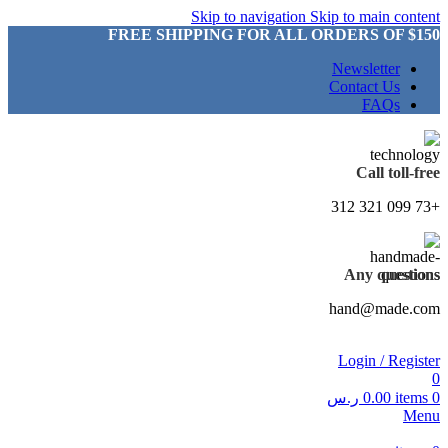
Skip to navigation
Skip to main content
FREE SHIPPING FOR ALL ORDERS OF $150
Newsletter
Contact Us
FAQs
Call toll-free
+73 099 321 312
Any questions
hand@made.com
Login / Register
0
0
items
0.00
ر.س
Menu