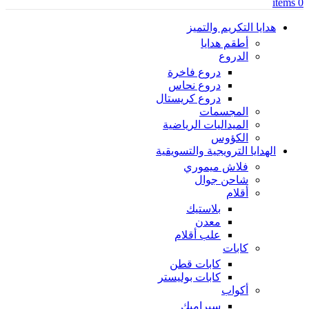
items
0
هدايا التكريم والتميز
أطقم هدايا
الدروع
دروع فاخرة
دروع نحاس
دروع كريستال
المجسمات
الميداليات الرياضية
الكؤوس
الهدايا الترويجية والتسويقية
فلاش ميموري
شاحن جوال
أقلام
بلاستيك
معدن
علب أقلام
كابات
كابات قطن
كابات بوليستر
أكواب
سيراميك