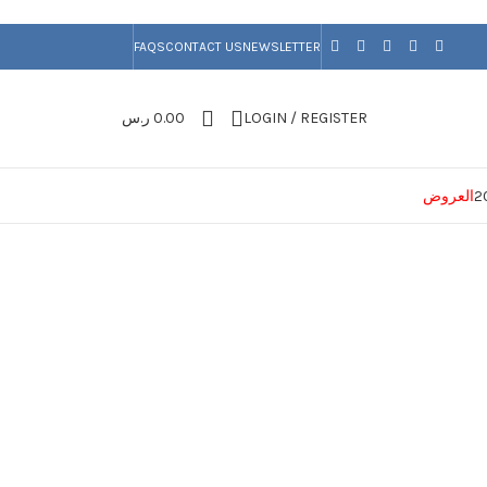
FAQS
CONTACT US
NEWSLETTER
LOGIN / REGISTER
0.00
ر.س
العروض