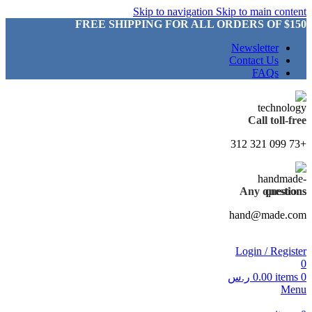
Skip to navigation
Skip to main content
FREE SHIPPING FOR ALL ORDERS OF $150
Newsletter
Contact Us
FAQs
Call toll-free
+73 099 321 312
Any questions
hand@made.com
Login / Register
0
0
items
0.00
ر.س
Menu