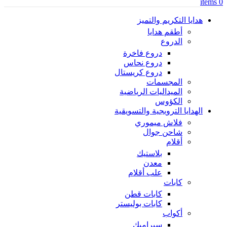
items
0
هدايا التكريم والتميز
أطقم هدايا
الدروع
دروع فاخرة
دروع نحاس
دروع كريستال
المجسمات
الميداليات الرياضية
الكؤوس
الهدايا الترويجية والتسويقية
فلاش ميموري
شاحن جوال
أقلام
بلاستيك
معدن
علب أقلام
كابات
كابات قطن
كابات بوليستر
أكواب
سيراميك