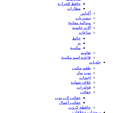
حافظ للحرارة
مطارات
أكياس
تيشيرتات
ميدالية مفاتيح
آلات حاسبة
ساعات
حائط
يد
مكتبية
تقاويم
قاعدة اسم مكتبية
جلديات
طقم مكتب
نوت بوك
اجندات
غلاف شهادة
فولدرات
حقائب
حقائب لاب توب
حقائب أعمال
حافظة كروت
بروشات وعلاقات