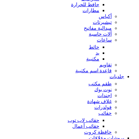
حافظ للحرارة
مطارات
أكياس
تيشيرتات
ميدالية مفاتيح
آلات حاسبة
ساعات
حائط
يد
مكتبية
تقاويم
قاعدة اسم مكتبية
جلديات
طقم مكتب
نوت بوك
اجندات
غلاف شهادة
فولدرات
حقائب
حقائب لاب توب
حقائب أعمال
حافظة كروت
بروشات وعلاقات