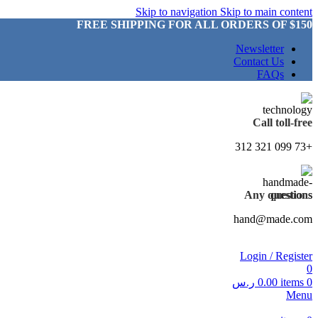
Skip to navigation
Skip to main content
FREE SHIPPING FOR ALL ORDERS OF $150
Newsletter
Contact Us
FAQs
Call toll-free
+73 099 321 312
Any questions
hand@made.com
Login / Register
0
0
items
0.00
ر.س
Menu