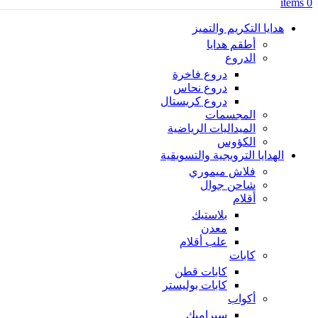
items
0
هدايا التكريم والتميز
أطقم هدايا
الدروع
دروع فاخرة
دروع نحاس
دروع كريستال
المجسمات
الميداليات الرياضية
الكؤوس
الهدايا الترويجية والتسويقية
فلاش ميموري
شاحن جوال
أقلام
بلاستيك
معدن
علب أقلام
كابات
كابات قطن
كابات بوليستر
أكواب
سيراميك