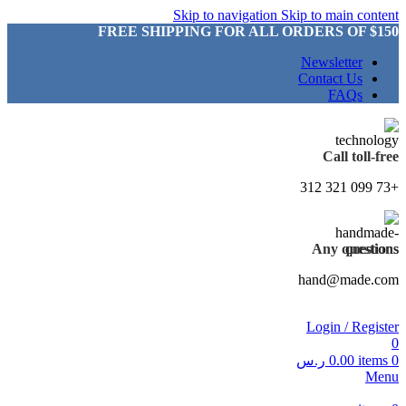
Skip to navigation
Skip to main content
FREE SHIPPING FOR ALL ORDERS OF $150
Newsletter
Contact Us
FAQs
Call toll-free
+73 099 321 312
Any questions
hand@made.com
Login / Register
0
0
items
0.00
ر.س
Menu