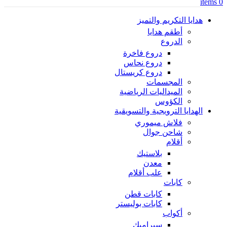
items
0
هدايا التكريم والتميز
أطقم هدايا
الدروع
دروع فاخرة
دروع نحاس
دروع كريستال
المجسمات
الميداليات الرياضية
الكؤوس
الهدايا الترويجية والتسويقية
فلاش ميموري
شاحن جوال
أقلام
بلاستيك
معدن
علب أقلام
كابات
كابات قطن
كابات بوليستر
أكواب
سيراميك