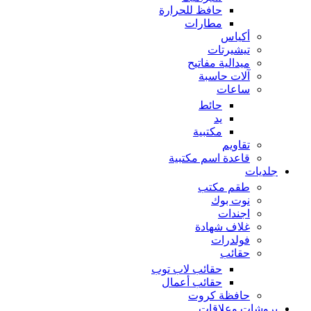
حافظ للحرارة
مطارات
أكياس
تيشيرتات
ميدالية مفاتيح
آلات حاسبة
ساعات
حائط
يد
مكتبية
تقاويم
قاعدة اسم مكتبية
جلديات
طقم مكتب
نوت بوك
اجندات
غلاف شهادة
فولدرات
حقائب
حقائب لاب توب
حقائب أعمال
حافظة كروت
بروشات وعلاقات