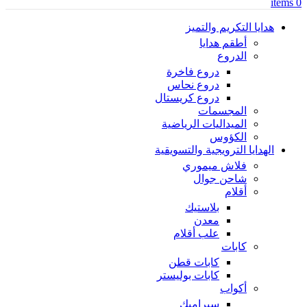
items
0
هدايا التكريم والتميز
أطقم هدايا
الدروع
دروع فاخرة
دروع نحاس
دروع كريستال
المجسمات
الميداليات الرياضية
الكؤوس
الهدايا الترويجية والتسويقية
فلاش ميموري
شاحن جوال
أقلام
بلاستيك
معدن
علب أقلام
كابات
كابات قطن
كابات بوليستر
أكواب
سيراميك