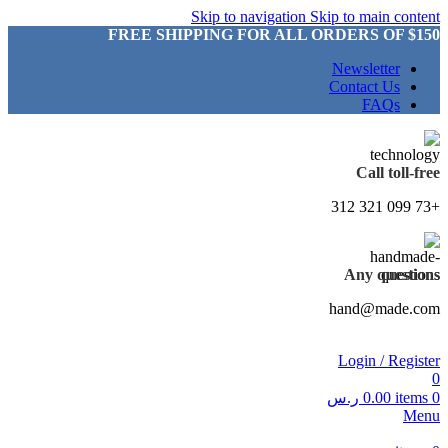
Skip to navigation
Skip to main content
FREE SHIPPING FOR ALL ORDERS OF $150
Newsletter
Contact Us
FAQs
Call toll-free
+73 099 321 312
Any questions
hand@made.com
Login / Register
0
0
items
0.00
ر.س
Menu