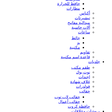
حافظ للحرارة
مطارات
أكياس
تيشيرتات
ميدالية مفاتيح
آلات حاسبة
ساعات
حائط
يد
مكتبية
تقاويم
قاعدة اسم مكتبية
جلديات
طقم مكتب
نوت بوك
اجندات
غلاف شهادة
فولدرات
حقائب
حقائب لاب توب
حقائب أعمال
حافظة كروت
بروشات وعلاقات