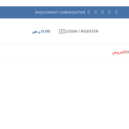
FAQS
CONTACT US
NEWSLETTER
LOGIN / REGISTER
0.00
ر.س
العروض