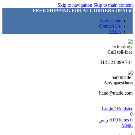
Skip to navigation
Skip to main content
FREE SHIPPING FOR ALL ORDERS OF $150
Newsletter
Contact Us
FAQs
Call toll-free
+73 099 321 312
Any questions
hand@made.com
Login / Register
0
0
items
0.00
ر.س
Menu