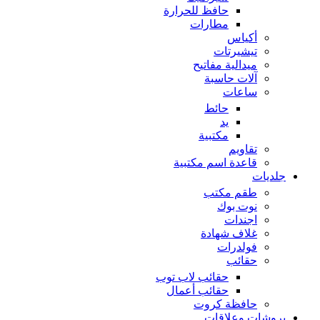
حافظ للحرارة
مطارات
أكياس
تيشيرتات
ميدالية مفاتيح
آلات حاسبة
ساعات
حائط
يد
مكتبية
تقاويم
قاعدة اسم مكتبية
جلديات
طقم مكتب
نوت بوك
اجندات
غلاف شهادة
فولدرات
حقائب
حقائب لاب توب
حقائب أعمال
حافظة كروت
بروشات وعلاقات