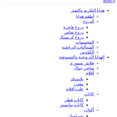
items
0
هدايا التكريم والتميز
أطقم هدايا
الدروع
دروع فاخرة
دروع نحاس
دروع كريستال
المجسمات
الميداليات الرياضية
الكؤوس
الهدايا الترويجية والتسويقية
فلاش ميموري
شاحن جوال
أقلام
بلاستيك
معدن
علب أقلام
كابات
كابات قطن
كابات بوليستر
أكواب
سيراميك