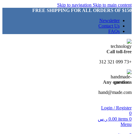
Skip to navigation
Skip to main content
FREE SHIPPING FOR ALL ORDERS OF $150
Newsletter
Contact Us
FAQs
Call toll-free
+73 099 321 312
Any questions
hand@made.com
Login / Register
0
0
items
0.00
ر.س
Menu