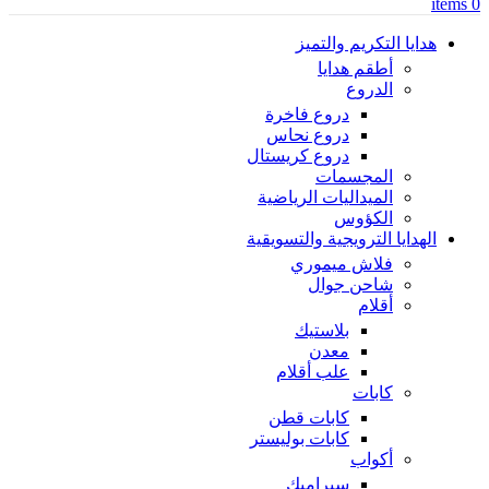
items
0
هدايا التكريم والتميز
أطقم هدايا
الدروع
دروع فاخرة
دروع نحاس
دروع كريستال
المجسمات
الميداليات الرياضية
الكؤوس
الهدايا الترويجية والتسويقية
فلاش ميموري
شاحن جوال
أقلام
بلاستيك
معدن
علب أقلام
كابات
كابات قطن
كابات بوليستر
أكواب
سيراميك