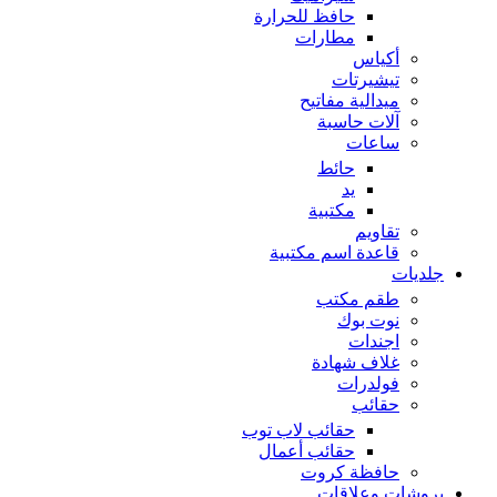
حافظ للحرارة
مطارات
أكياس
تيشيرتات
ميدالية مفاتيح
آلات حاسبة
ساعات
حائط
يد
مكتبية
تقاويم
قاعدة اسم مكتبية
جلديات
طقم مكتب
نوت بوك
اجندات
غلاف شهادة
فولدرات
حقائب
حقائب لاب توب
حقائب أعمال
حافظة كروت
بروشات وعلاقات