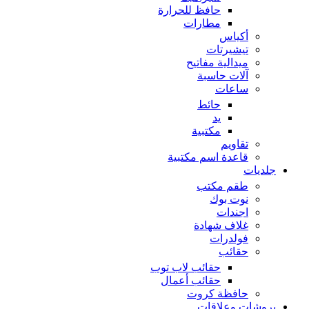
حافظ للحرارة
مطارات
أكياس
تيشيرتات
ميدالية مفاتيح
آلات حاسبة
ساعات
حائط
يد
مكتبية
تقاويم
قاعدة اسم مكتبية
جلديات
طقم مكتب
نوت بوك
اجندات
غلاف شهادة
فولدرات
حقائب
حقائب لاب توب
حقائب أعمال
حافظة كروت
بروشات وعلاقات