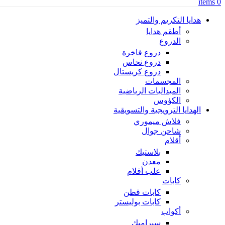
items
0
هدايا التكريم والتميز
أطقم هدايا
الدروع
دروع فاخرة
دروع نحاس
دروع كريستال
المجسمات
الميداليات الرياضية
الكؤوس
الهدايا الترويجية والتسويقية
فلاش ميموري
شاحن جوال
أقلام
بلاستيك
معدن
علب أقلام
كابات
كابات قطن
كابات بوليستر
أكواب
سيراميك