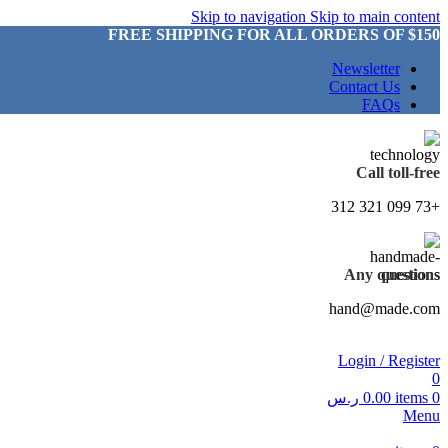
Skip to navigation
Skip to main content
FREE SHIPPING FOR ALL ORDERS OF $150
Newsletter
Contact Us
FAQs
Call toll-free
+73 099 321 312
Any questions
hand@made.com
Login / Register
0
0
items
0.00
ر.س
Menu