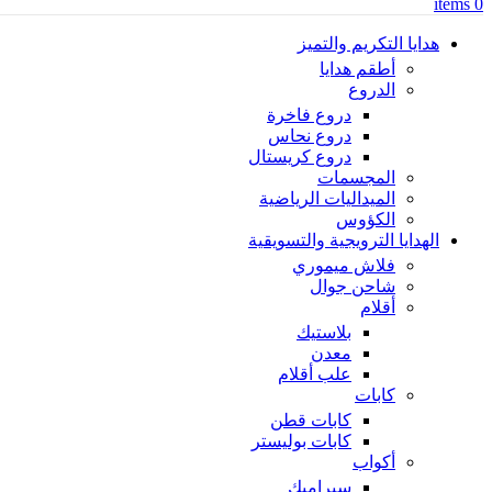
items
0
هدايا التكريم والتميز
أطقم هدايا
الدروع
دروع فاخرة
دروع نحاس
دروع كريستال
المجسمات
الميداليات الرياضية
الكؤوس
الهدايا الترويجية والتسويقية
فلاش ميموري
شاحن جوال
أقلام
بلاستيك
معدن
علب أقلام
كابات
كابات قطن
كابات بوليستر
أكواب
سيراميك