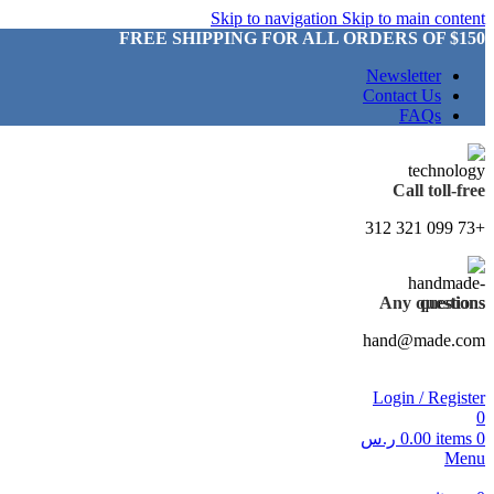
Skip to navigation
Skip to main content
FREE SHIPPING FOR ALL ORDERS OF $150
Newsletter
Contact Us
FAQs
Call toll-free
+73 099 321 312
Any questions
hand@made.com
Login / Register
0
0
items
0.00
ر.س
Menu