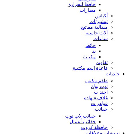
حافظ للحرارة
مطارات
أكياس
تيشيرتات
ميدالية مفاتيح
آلات حاسبة
ساعات
حائط
يد
مكتبية
تقاويم
قاعدة اسم مكتبية
جلديات
طقم مكتب
نوت بوك
اجندات
غلاف شهادة
فولدرات
حقائب
حقائب لاب توب
حقائب أعمال
حافظة كروت
بروشات وعلاقات