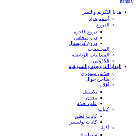
items
0
هدايا التكريم والتميز
أطقم هدايا
الدروع
دروع فاخرة
دروع نحاس
دروع كريستال
المجسمات
الميداليات الرياضية
الكؤوس
الهدايا الترويجية والتسويقية
فلاش ميموري
شاحن جوال
أقلام
بلاستيك
معدن
علب أقلام
كابات
كابات قطن
كابات بوليستر
أكواب
سيراميك