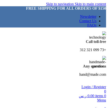
Skip to navigation
Skip to main content
FREE SHIPPING FOR ALL ORDERS OF $150
Newsletter
Contact Us
FAQs
Call toll-free
+73 099 321 312
Any questions
hand@made.com
Login / Register
0
0
items
0.00
ر.س
Menu