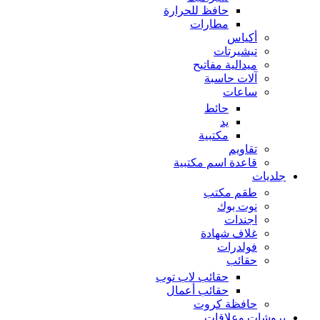
حافظ للحرارة
مطارات
أكياس
تيشيرتات
ميدالية مفاتيح
آلات حاسبة
ساعات
حائط
يد
مكتبية
تقاويم
قاعدة اسم مكتبية
جلديات
طقم مكتب
نوت بوك
اجندات
غلاف شهادة
فولدرات
حقائب
حقائب لاب توب
حقائب أعمال
حافظة كروت
بروشات وعلاقات