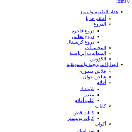
items
0
هدايا التكريم والتميز
أطقم هدايا
الدروع
دروع فاخرة
دروع نحاس
دروع كريستال
المجسمات
الميداليات الرياضية
الكؤوس
الهدايا الترويجية والتسويقية
فلاش ميموري
شاحن جوال
أقلام
بلاستيك
معدن
علب أقلام
كابات
كابات قطن
كابات بوليستر
أكواب
سيراميك