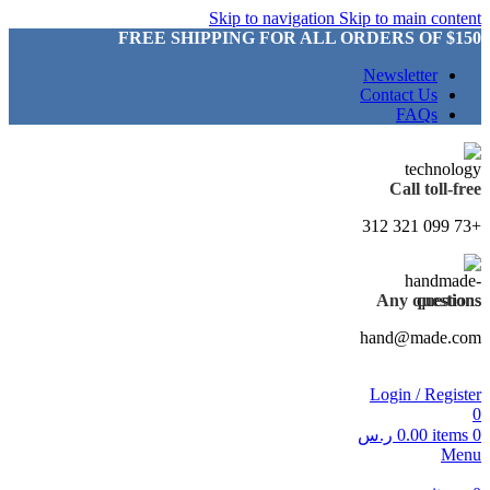
Skip to navigation
Skip to main content
FREE SHIPPING FOR ALL ORDERS OF $150
Newsletter
Contact Us
FAQs
Call toll-free
+73 099 321 312
Any questions
hand@made.com
Login / Register
0
0
items
0.00
ر.س
Menu