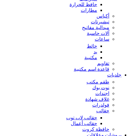
حافظ للحرارة
مطارات
أكياس
تيشيرتات
ميدالية مفاتيح
آلات حاسبة
ساعات
حائط
يد
مكتبية
تقاويم
قاعدة اسم مكتبية
جلديات
طقم مكتب
نوت بوك
اجندات
غلاف شهادة
فولدرات
حقائب
حقائب لاب توب
حقائب أعمال
حافظة كروت
بروشات وعلاقات