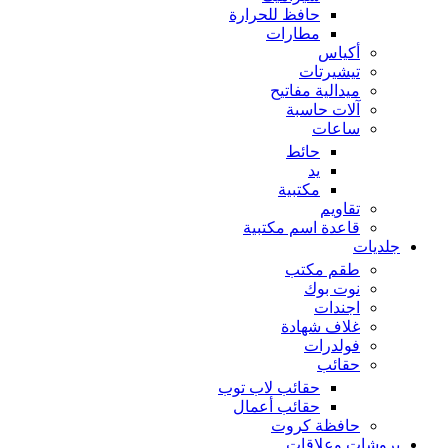
حافظ للحرارة
مطارات
أكياس
تيشيرتات
ميدالية مفاتيح
آلات حاسبة
ساعات
حائط
يد
مكتبية
تقاويم
قاعدة اسم مكتبية
جلديات
طقم مكتب
نوت بوك
اجندات
غلاف شهادة
فولدرات
حقائب
حقائب لاب توب
حقائب أعمال
حافظة كروت
بروشات وعلاقات