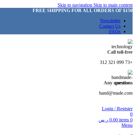
Skip to navigation
Skip to main content
FREE SHIPPING FOR ALL ORDERS OF $150
Newsletter
Contact Us
FAQs
Call toll-free
+73 099 321 312
Any questions
hand@made.com
Login / Register
0
0
items
0.00
ر.س
Menu