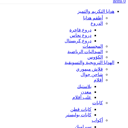
items
0
هدايا التكريم والتميز
أطقم هدايا
الدروع
دروع فاخرة
دروع نحاس
دروع كريستال
المجسمات
الميداليات الرياضية
الكؤوس
الهدايا الترويجية والتسويقية
فلاش ميموري
شاحن جوال
أقلام
بلاستيك
معدن
علب أقلام
كابات
كابات قطن
كابات بوليستر
أكواب
سيراميك