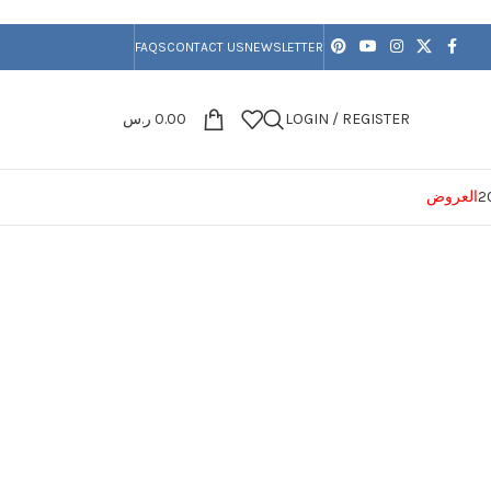
FAQS
CONTACT US
NEWSLETTER
LOGIN / REGISTER
0.00
ر.س
العروض