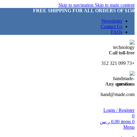
Skip to navigation
Skip to main content
FREE SHIPPING FOR ALL ORDERS OF $150
Newsletter
Contact Us
FAQs
Call toll-free
+73 099 321 312
Any questions
hand@made.com
Login / Register
0
0
items
0.00
ر.س
Menu