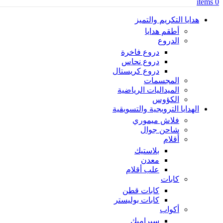
items
0
هدايا التكريم والتميز
أطقم هدايا
الدروع
دروع فاخرة
دروع نحاس
دروع كريستال
المجسمات
الميداليات الرياضية
الكؤوس
الهدايا الترويجية والتسويقية
فلاش ميموري
شاحن جوال
أقلام
بلاستيك
معدن
علب أقلام
كابات
كابات قطن
كابات بوليستر
أكواب
سيراميك