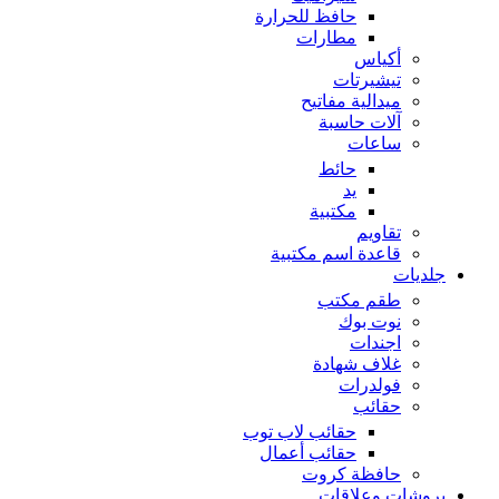
حافظ للحرارة
مطارات
أكياس
تيشيرتات
ميدالية مفاتيح
آلات حاسبة
ساعات
حائط
يد
مكتبية
تقاويم
قاعدة اسم مكتبية
جلديات
طقم مكتب
نوت بوك
اجندات
غلاف شهادة
فولدرات
حقائب
حقائب لاب توب
حقائب أعمال
حافظة كروت
بروشات وعلاقات