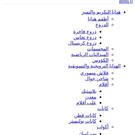
items
0
هدايا التكريم والتميز
أطقم هدايا
الدروع
دروع فاخرة
دروع نحاس
دروع كريستال
المجسمات
الميداليات الرياضية
الكؤوس
الهدايا الترويجية والتسويقية
فلاش ميموري
شاحن جوال
أقلام
بلاستيك
معدن
علب أقلام
كابات
كابات قطن
كابات بوليستر
أكواب
سيراميك