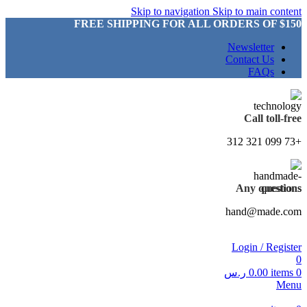
Skip to navigation
Skip to main content
FREE SHIPPING FOR ALL ORDERS OF $150
Newsletter
Contact Us
FAQs
Call toll-free
+73 099 321 312
Any questions
hand@made.com
Login / Register
0
0
items
0.00
ر.س
Menu