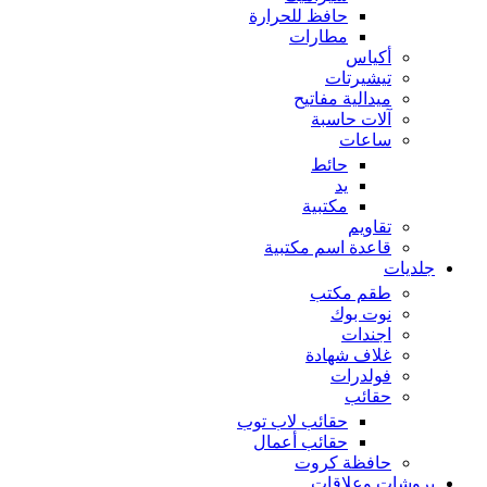
حافظ للحرارة
مطارات
أكياس
تيشيرتات
ميدالية مفاتيح
آلات حاسبة
ساعات
حائط
يد
مكتبية
تقاويم
قاعدة اسم مكتبية
جلديات
طقم مكتب
نوت بوك
اجندات
غلاف شهادة
فولدرات
حقائب
حقائب لاب توب
حقائب أعمال
حافظة كروت
بروشات وعلاقات