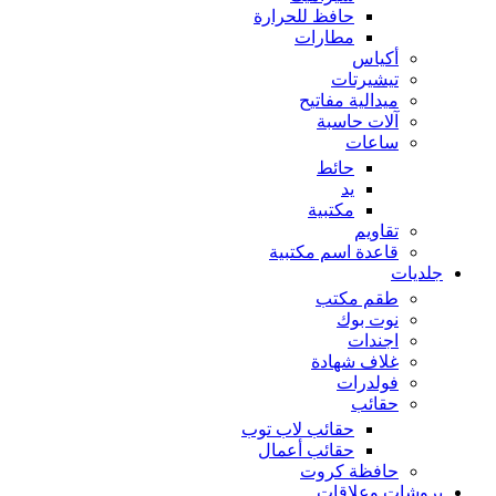
حافظ للحرارة
مطارات
أكياس
تيشيرتات
ميدالية مفاتيح
آلات حاسبة
ساعات
حائط
يد
مكتبية
تقاويم
قاعدة اسم مكتبية
جلديات
طقم مكتب
نوت بوك
اجندات
غلاف شهادة
فولدرات
حقائب
حقائب لاب توب
حقائب أعمال
حافظة كروت
بروشات وعلاقات