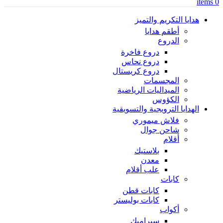
items
0
هدايا التكريم والتميز
أطقم هدايا
الدروع
دروع فاخرة
دروع نحاس
دروع كريستال
المجسمات
الميداليات الرياضية
الكؤوس
الهدايا الترويجية والتسويقية
فلاش ميموري
شاحن جوال
أقلام
بلاستيك
معدن
علب أقلام
كابات
كابات قطن
كابات بوليستر
أكواب
سيراميك