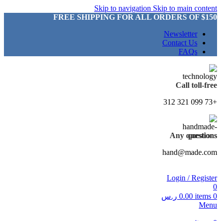
Skip to navigation
Skip to main content
FREE SHIPPING FOR ALL ORDERS OF $150
Newsletter
Contact Us
FAQs
Call toll-free
+73 099 321 312
Any questions
hand@made.com
Login / Register
0
0
items
0.00
ر.س
Menu