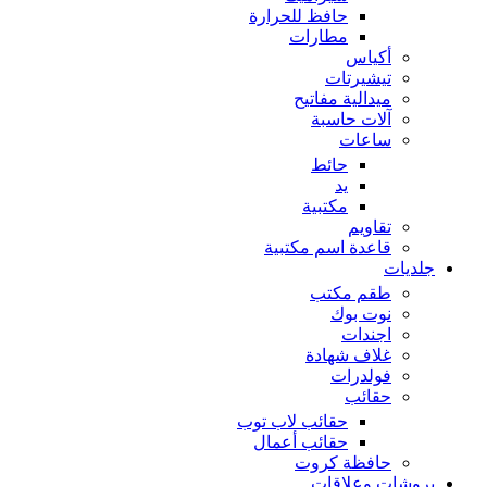
حافظ للحرارة
مطارات
أكياس
تيشيرتات
ميدالية مفاتيح
آلات حاسبة
ساعات
حائط
يد
مكتبية
تقاويم
قاعدة اسم مكتبية
جلديات
طقم مكتب
نوت بوك
اجندات
غلاف شهادة
فولدرات
حقائب
حقائب لاب توب
حقائب أعمال
حافظة كروت
بروشات وعلاقات