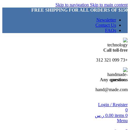
Skip to navigation
Skip to main content
FREE SHIPPING FOR ALL ORDERS OF $150
Newsletter
Contact Us
FAQs
Call toll-free
+73 099 321 312
Any questions
hand@made.com
Login / Register
0
0
items
0.00
ر.س
Menu