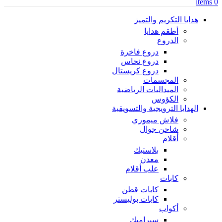
items
0
هدايا التكريم والتميز
أطقم هدايا
الدروع
دروع فاخرة
دروع نحاس
دروع كريستال
المجسمات
الميداليات الرياضية
الكؤوس
الهدايا الترويجية والتسويقية
فلاش ميموري
شاحن جوال
أقلام
بلاستيك
معدن
علب أقلام
كابات
كابات قطن
كابات بوليستر
أكواب
سيراميك