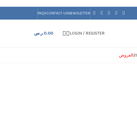
FAQS
CONTACT US
NEWSLETTER
LOGIN / REGISTER
0.00
ر.س
العروض