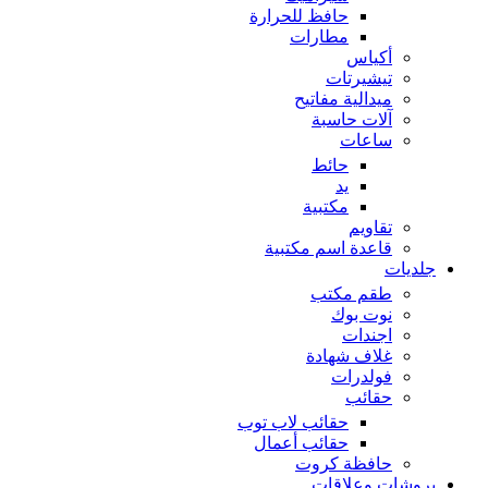
حافظ للحرارة
مطارات
أكياس
تيشيرتات
ميدالية مفاتيح
آلات حاسبة
ساعات
حائط
يد
مكتبية
تقاويم
قاعدة اسم مكتبية
جلديات
طقم مكتب
نوت بوك
اجندات
غلاف شهادة
فولدرات
حقائب
حقائب لاب توب
حقائب أعمال
حافظة كروت
بروشات وعلاقات