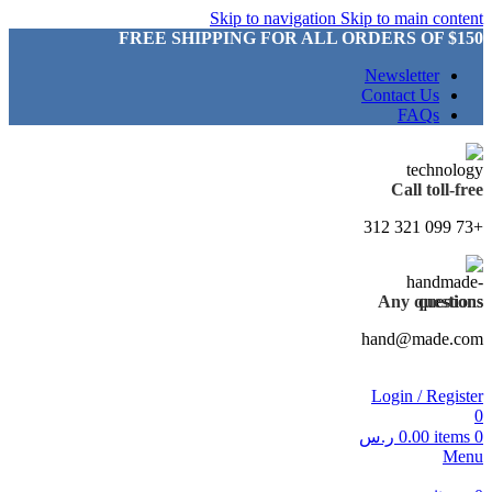
Skip to navigation
Skip to main content
FREE SHIPPING FOR ALL ORDERS OF $150
Newsletter
Contact Us
FAQs
Call toll-free
+73 099 321 312
Any questions
hand@made.com
Login / Register
0
0
items
0.00
ر.س
Menu