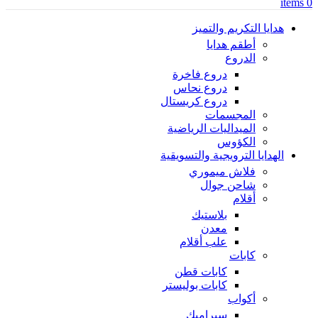
items
0
هدايا التكريم والتميز
أطقم هدايا
الدروع
دروع فاخرة
دروع نحاس
دروع كريستال
المجسمات
الميداليات الرياضية
الكؤوس
الهدايا الترويجية والتسويقية
فلاش ميموري
شاحن جوال
أقلام
بلاستيك
معدن
علب أقلام
كابات
كابات قطن
كابات بوليستر
أكواب
سيراميك