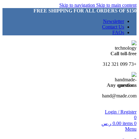
Skip to navigation
Skip to main content
FREE SHIPPING FOR ALL ORDERS OF $150
Newsletter
Contact Us
FAQs
Call toll-free
+73 099 321 312
Any questions
hand@made.com
Login / Register
0
0
items
0.00
ر.س
Menu