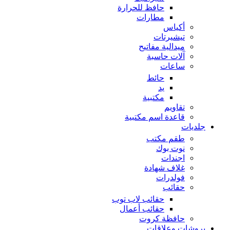
حافظ للحرارة
مطارات
أكياس
تيشيرتات
ميدالية مفاتيح
آلات حاسبة
ساعات
حائط
يد
مكتبية
تقاويم
قاعدة اسم مكتبية
جلديات
طقم مكتب
نوت بوك
اجندات
غلاف شهادة
فولدرات
حقائب
حقائب لاب توب
حقائب أعمال
حافظة كروت
بروشات وعلاقات