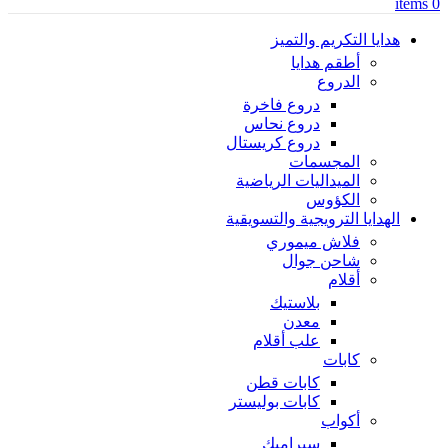
items
0
هدايا التكريم والتميز
أطقم هدايا
الدروع
دروع فاخرة
دروع نحاس
دروع كريستال
المجسمات
الميداليات الرياضية
الكؤوس
الهدايا الترويجية والتسويقية
فلاش ميموري
شاحن جوال
أقلام
بلاستيك
معدن
علب أقلام
كابات
كابات قطن
كابات بوليستر
أكواب
سيراميك