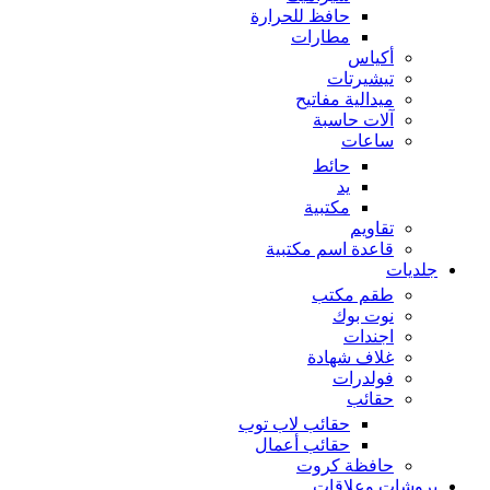
حافظ للحرارة
مطارات
أكياس
تيشيرتات
ميدالية مفاتيح
آلات حاسبة
ساعات
حائط
يد
مكتبية
تقاويم
قاعدة اسم مكتبية
جلديات
طقم مكتب
نوت بوك
اجندات
غلاف شهادة
فولدرات
حقائب
حقائب لاب توب
حقائب أعمال
حافظة كروت
بروشات وعلاقات