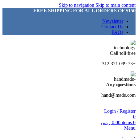
Skip to navigation
Skip to main content
FREE SHIPPING FOR ALL ORDERS OF $150
Newsletter
Contact Us
FAQs
Call toll-free
+73 099 321 312
Any questions
hand@made.com
Login / Register
0
0
items
0.00
ر.س
Menu