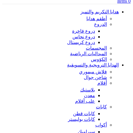
items
0
هدايا التكريم والتميز
أطقم هدايا
الدروع
دروع فاخرة
دروع نحاس
دروع كريستال
المجسمات
الميداليات الرياضية
الكؤوس
الهدايا الترويجية والتسويقية
فلاش ميموري
شاحن جوال
أقلام
بلاستيك
معدن
علب أقلام
كابات
كابات قطن
كابات بوليستر
أكواب
سيراميك