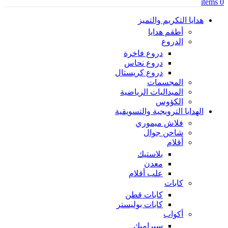
items
0
هدايا التكريم والتميز
أطقم هدايا
الدروع
دروع فاخرة
دروع نحاس
دروع كريستال
المجسمات
الميداليات الرياضية
الكؤوس
الهدايا الترويجية والتسويقية
فلاش ميموري
شاحن جوال
أقلام
بلاستيك
معدن
علب أقلام
كابات
كابات قطن
كابات بوليستر
أكواب
سيراميك