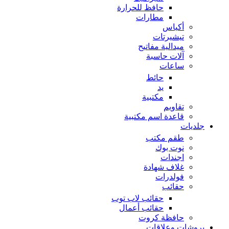
حافظ للحرارة
مطارات
أكياس
تيشيرتات
ميدالية مفاتيح
آلات حاسبة
ساعات
حائط
يد
مكتبية
تقاويم
قاعدة اسم مكتبية
جلديات
طقم مكتب
نوت بوك
اجندات
غلاف شهادة
فولدرات
حقائب
حقائب لاب توب
حقائب أعمال
حافظة كروت
بروشات وعلاقات