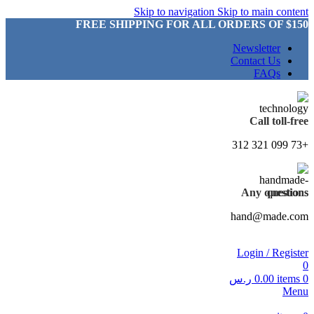
Skip to navigation
Skip to main content
FREE SHIPPING FOR ALL ORDERS OF $150
Newsletter
Contact Us
FAQs
Call toll-free
+73 099 321 312
Any questions
hand@made.com
Login / Register
0
0
items
0.00
ر.س
Menu