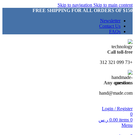
Skip to navigation
Skip to main content
FREE SHIPPING FOR ALL ORDERS OF $150
Newsletter
Contact Us
FAQs
Call toll-free
+73 099 321 312
Any questions
hand@made.com
Login / Register
0
0
items
0.00
ر.س
Menu