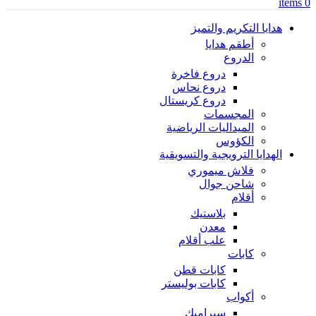
items
0
هدايا التكريم والتميز
أطقم هدايا
الدروع
دروع فاخرة
دروع نحاس
دروع كريستال
المجسمات
الميداليات الرياضية
الكؤوس
الهدايا الترويجية والتسويقية
فلاش ميموري
شاحن جوال
أقلام
بلاستيك
معدن
علب أقلام
كابات
كابات قطن
كابات بوليستر
أكواب
سيراميك