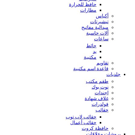
حافظ للحرارة
مطارات
أكياس
تيشيرتات
ميدالية مفاتيح
آلات حاسبة
ساعات
حائط
يد
مكتبية
تقاويم
قاعدة اسم مكتبية
جلديات
طقم مكتب
نوت بوك
اجندات
غلاف شهادة
فولدرات
حقائب
حقائب لاب توب
حقائب أعمال
حافظة كروت
بروشات وعلاقات