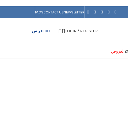
FAQS
CONTACT US
NEWSLETTER
LOGIN / REGISTER
0.00
ر.س
العروض