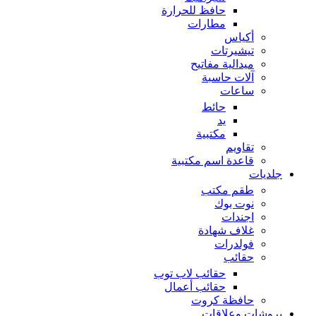
حافظ للحرارة
مطارات
أكياس
تيشيرتات
ميدالية مفاتيح
آلات حاسبة
ساعات
حائط
يد
مكتبية
تقاويم
قاعدة اسم مكتبية
جلديات
طقم مكتب
نوت بوك
اجندات
غلاف شهادة
فولدرات
حقائب
حقائب لاب توب
حقائب أعمال
حافظة كروت
بروشات وعلاقات