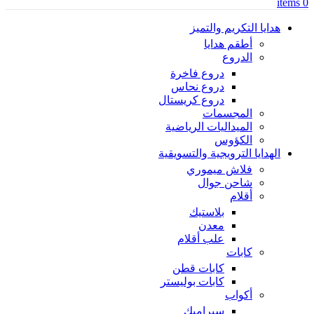
items
0
هدايا التكريم والتميز
أطقم هدايا
الدروع
دروع فاخرة
دروع نحاس
دروع كريستال
المجسمات
الميداليات الرياضية
الكؤوس
الهدايا الترويجية والتسويقية
فلاش ميموري
شاحن جوال
أقلام
بلاستيك
معدن
علب أقلام
كابات
كابات قطن
كابات بوليستر
أكواب
سيراميك