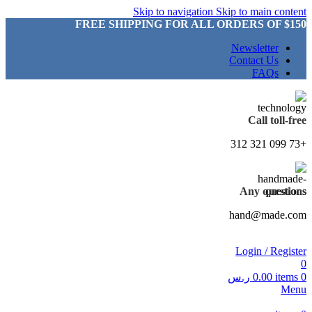
Skip to navigation
Skip to main content
FREE SHIPPING FOR ALL ORDERS OF $150
Newsletter
Contact Us
FAQs
Call toll-free
+73 099 321 312
Any questions
hand@made.com
Login / Register
0
0
items
0.00
ر.س
Menu