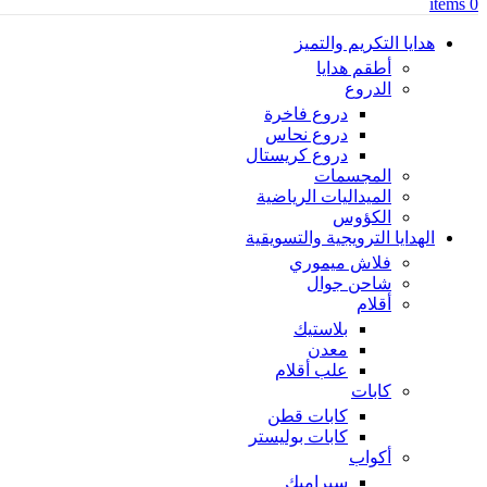
items
0
هدايا التكريم والتميز
أطقم هدايا
الدروع
دروع فاخرة
دروع نحاس
دروع كريستال
المجسمات
الميداليات الرياضية
الكؤوس
الهدايا الترويجية والتسويقية
فلاش ميموري
شاحن جوال
أقلام
بلاستيك
معدن
علب أقلام
كابات
كابات قطن
كابات بوليستر
أكواب
سيراميك