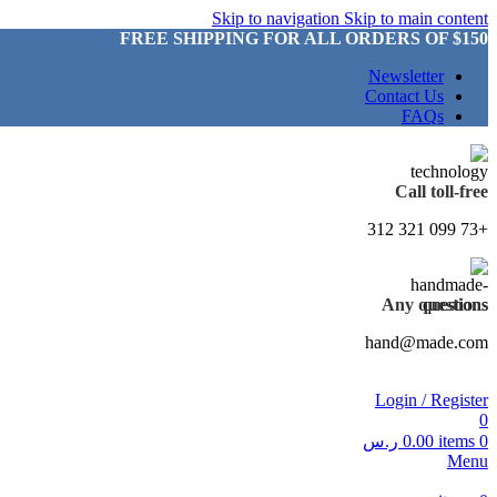
Skip to navigation
Skip to main content
FREE SHIPPING FOR ALL ORDERS OF $150
Newsletter
Contact Us
FAQs
Call toll-free
+73 099 321 312
Any questions
hand@made.com
Login / Register
0
0
items
0.00
ر.س
Menu