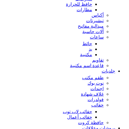
حافظ للحرارة
مطارات
أكياس
تيشيرتات
ميدالية مفاتيح
آلات حاسبة
ساعات
حائط
يد
مكتبية
تقاويم
قاعدة اسم مكتبية
جلديات
طقم مكتب
نوت بوك
اجندات
غلاف شهادة
فولدرات
حقائب
حقائب لاب توب
حقائب أعمال
حافظة كروت
بروشات وعلاقات