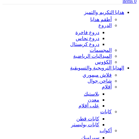
items
0
هدايا التكريم والتميز
أطقم هدايا
الدروع
دروع فاخرة
دروع نحاس
دروع كريستال
المجسمات
الميداليات الرياضية
الكؤوس
الهدايا الترويجية والتسويقية
فلاش ميموري
شاحن جوال
أقلام
بلاستيك
معدن
علب أقلام
كابات
كابات قطن
كابات بوليستر
أكواب
سيراميك