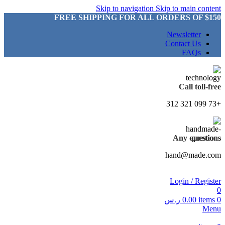
Skip to navigation
Skip to main content
FREE SHIPPING FOR ALL ORDERS OF $150
Newsletter
Contact Us
FAQs
Call toll-free
+73 099 321 312
Any questions
hand@made.com
Login / Register
0
0
items
0.00
ر.س
Menu