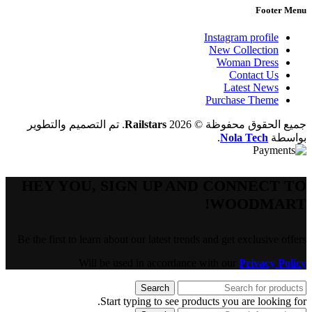
Footer Menu
Instagram profile
New Collection
Woman Dress
Contact Us
Latest News
Purchase Theme
جميع الحقوق محفوظة © 2026
Railstars
. تم التصميم والتطوير
بواسطة
Nola Tech
.
HEY YOU, SIGN UP AND CONNECT TO
WOODMART!
Be the first to learn about our latest trends and get exclusive offers
Will be used in accordance with our
Privacy Policy
Search
Start typing to see products you are looking for.