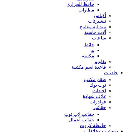
حافظ للحرارة
مطارات
أكياس
تيشيرتات
ميدالية مفاتيح
آلات حاسبة
ساعات
حائط
يد
مكتبية
تقاويم
قاعدة اسم مكتبية
جلديات
طقم مكتب
نوت بوك
اجندات
غلاف شهادة
فولدرات
حقائب
حقائب لاب توب
حقائب أعمال
حافظة كروت
بروشات وعلاقات