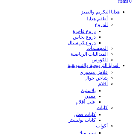
items
0
هدايا التكريم والتميز
أطقم هدايا
الدروع
دروع فاخرة
دروع نحاس
دروع كريستال
المجسمات
الميداليات الرياضية
الكؤوس
الهدايا الترويجية والتسويقية
فلاش ميموري
شاحن جوال
أقلام
بلاستيك
معدن
علب أقلام
كابات
كابات قطن
كابات بوليستر
أكواب
سيراميك