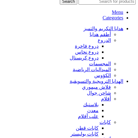
Search
Menu
Categories
هدايا التكريم والتميز
أطقم هدايا
الدروع
دروع فاخرة
دروع نحاس
دروع كريستال
المجسمات
الميداليات الرياضية
الكؤوس
الهدايا الترويجية والتسويقية
فلاش ميموري
شاحن جوال
أقلام
بلاستيك
معدن
علب أقلام
كابات
كابات قطن
كابات بوليستر