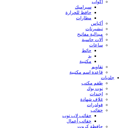
أكواب
سيراميك
حافظ للحرارة
مطارات
أكياس
تيشيرتات
ميدالية مفاتيح
آلات حاسبة
ساعات
حائط
يد
مكتبية
تقاويم
قاعدة اسم مكتبية
جلديات
طقم مكتب
نوت بوك
اجندات
غلاف شهادة
فولدرات
حقائب
حقائب لاب توب
حقائب أعمال
حافظة كروت